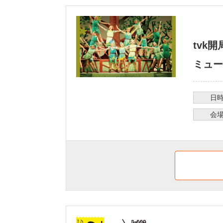
tvk
ミュー
日
会