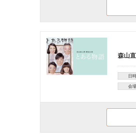
森山直
日
会