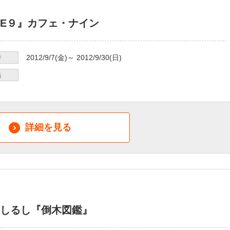
FE９』カフェ・ナイン
時
2012/9/7
(金)～
2012/9/30
(日)
場
詳細を見る
しるし『倒木図鑑』