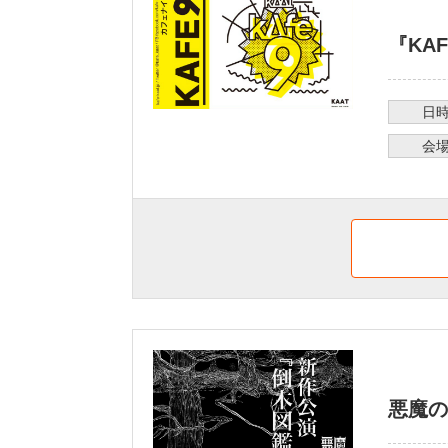
『KA
日
会
悪魔の