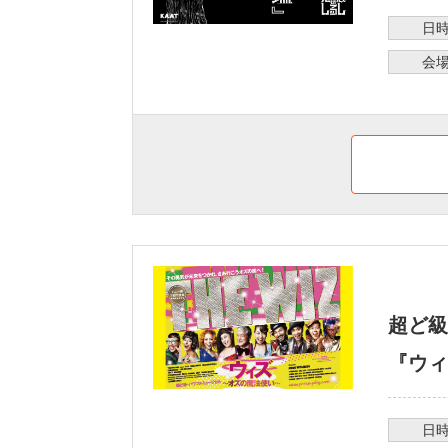
日
会
超ど級
『ウィ
日