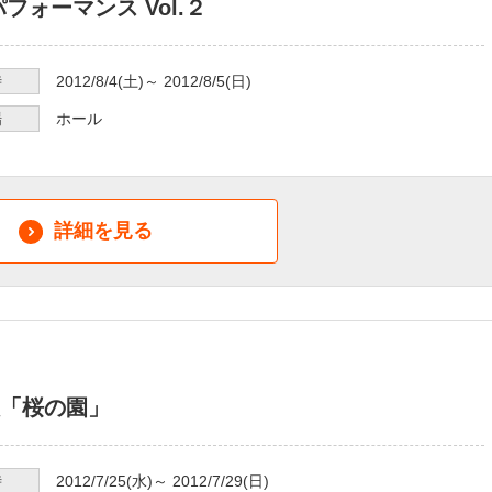
パフォーマンス Vol.２
時
2012/8/4
(土)～
2012/8/5
(日)
場
ホール
詳細を見る
「桜の園」
時
2012/7/25
(水)～
2012/7/29
(日)