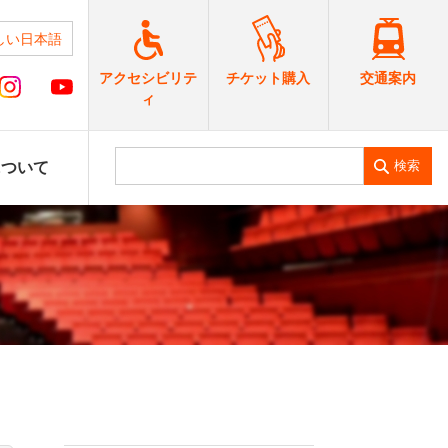
しい日本語
交通案内
アクセシビリテ
チケット購入
ィ
検索
について