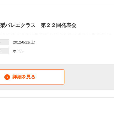
梨バレエクラス 第２２回発表会
時
2012/8/11
(土)
場
ホール
詳細を見る