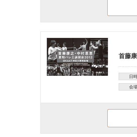
首藤康
日
会