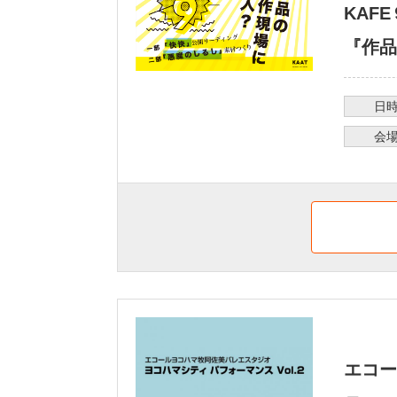
KAF
『作品
日
会
エコー