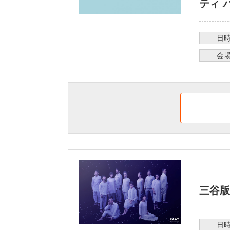
ティ 
日
会
三谷版
日