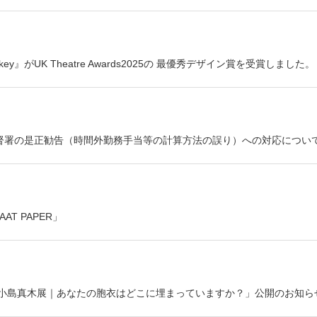
 Monkey』がUK Theatre Awards2025の 最優秀デザイン賞を受賞しました。
督署の是正勧告（時間外勤務手当等の計算方法の誤り）への対応につい
T PAPER」
TION 2025「大小島真木展｜あなたの胞衣はどこに埋まっていますか？」公開のお知ら