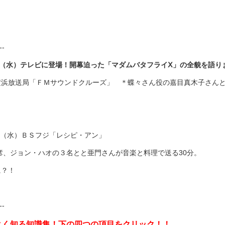
--
（水）テレビに登場！開幕迫った「マダムバタフライⅩ」の全貌を語り
横浜放送局「ＦＭサウンドクルーズ」 ＊蝶々さん役の嘉目真木子さん
（水）ＢＳフジ「レシピ・アン」
彦、ジョン・ハオの３名とと亜門さんが音楽と料理で送る
30
分。
に？！
--
よく知る知識集！下の四つの項目をクリック！！