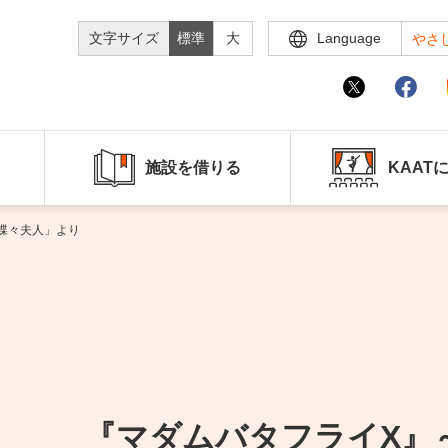
文字サイズ
標準
大
Language
やさ
施設を借りる
KAAT
蝶々夫人」より
『マダムバタフライX』