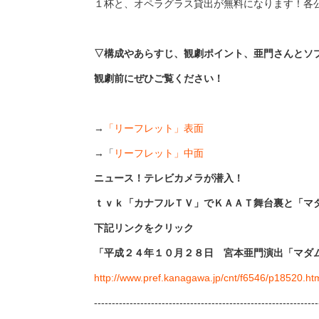
１杯と、オペラグラス貸出が無料になります！各
▽構成やあらすじ、観劇ポイント、亜門さんとソ
観劇前にぜひご覧ください！
→
「リーフレット」表面
→「
リーフレット」中面
ニュース！テレビカメラが潜入！
ｔｖｋ「カナフルＴＶ」でＫＡＡＴ舞台裏と「マ
下記リンクをクリック
「平成２４年１０月２８日 宮本亜門演出「マダ
http://www.pref.kanagawa.jp/cnt/f6546/p18520.ht
---------------------------------------------------------------