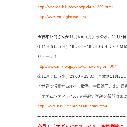
http://artarea-b1.jp/event/pickup1209.html
http://www.yanagimiwa.net/
---------------------------------------------------------------
★宮本亜門さんが
11
月
5
日（月）ラジオ、
11
月
7
日
①
11
月５日（月）
18
：
00
－
18
：
30
ＮＨＫ・ＦＭ
りトーク！
http://www.nhk.or.jp/yokohama/program/004/
②
11
月７日（水）
23:00
－
23:30
（再放送
11
月
21
日
＊世界で活躍するオペラ歌手、幸田浩子、北川辰
「マダムバタフライⅩ」の秘密が怒涛の質問攻め
http://www.bsfuji.tv/recipean/index.html
---------------------------------------------------------------
必見！「マダムバタフライＸ」を観劇前に