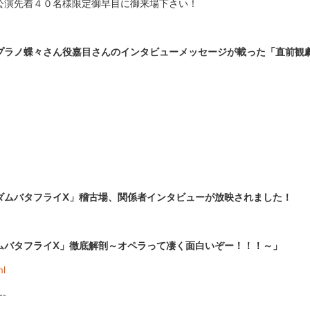
公演先着４０名様限定御早目に御来場下さい！
プラノ蝶々さん役嘉目さんのインタビューメッセージが載った「直前観
ダムバタフライⅩ」稽古場、関係者インタビューが放映されました！
ムバタフライⅩ」徹底解剖～オペラって凄く面白いぞー！！！～」
ml
--