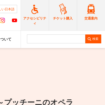
しい日本語
交通案内
アクセシビリテ
チケット購入
ィ
検索
について
～プッチーニのオペラ