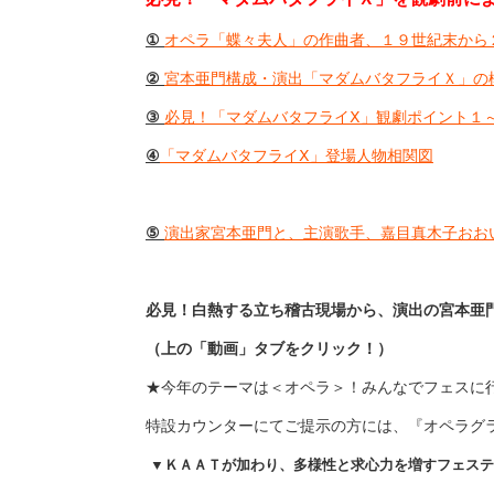
①
オペラ「蝶々夫人」の作曲者、１９世紀末から
②
宮本亜門構成・演出「マダムバタフライＸ」の
③
必見！「マダムバタフライⅩ」観劇ポイント１
④
「マダムバタフライⅩ」登場人物相関図
⑤
演出家宮本亜門と、主演歌手、嘉目真木子おお
必見！白熱する立ち稽古現場から、演出の宮本亜
（上の「動画」タブをクリック！）
★今年のテーマは＜オペラ＞！みんなでフェスに
特設カウンターにてご提示の方には、『オペラグ
▼ＫＡＡＴが加わり、多様性と求心力を増すフェステ