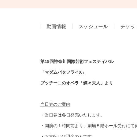
動画情報
スケジュール
チケッ
第
19
回神奈川国際芸術フェスティバル
「マダムバタフライ
X
」
プッチーニのオペラ「蝶々夫人」より
当日券のご案内
・当日券は各日発売いたします。
・開演の１時間前より、劇場５階ホール受付にて
・お支払いは現金のみです。