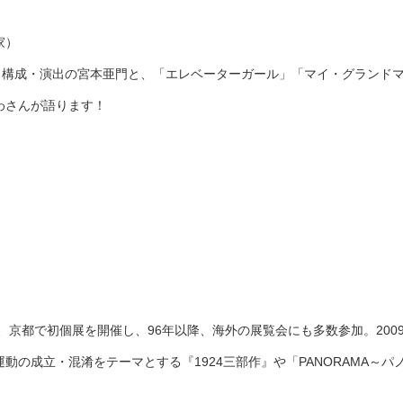
家）
、構成・演出の宮本亜門と、「エレベーターガール」「マイ・グランド
わさんが語ります！
、京都で初個展を開催し、
96
年以降、海外の展覧会にも多数参加。
200
運動の成立・混淆をテーマとする『
1924
三部作』や「
PANORAMA
～パ