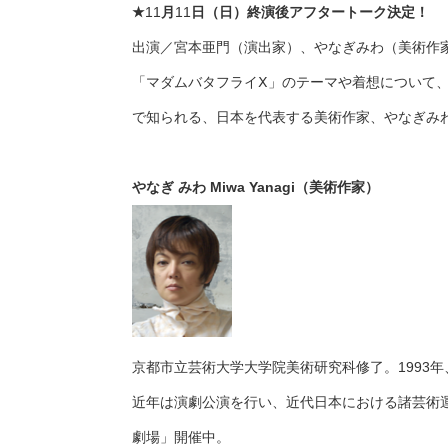
★
11
月
11
日（日）終演後アフタートーク決定！
出演／宮本亜門（演出家）、やなぎみわ（美術作
「マダムバタフライⅩ」のテーマや着想について
で知られる、日本を代表する美術作家、やなぎみ
やなぎ
みわ
Miwa Yanagi
（美術作家）
京都市立芸術大学大学院美術研究科修了。
1993
年
近年は演劇公演を行い、近代日本における諸芸術
劇場」開催中。