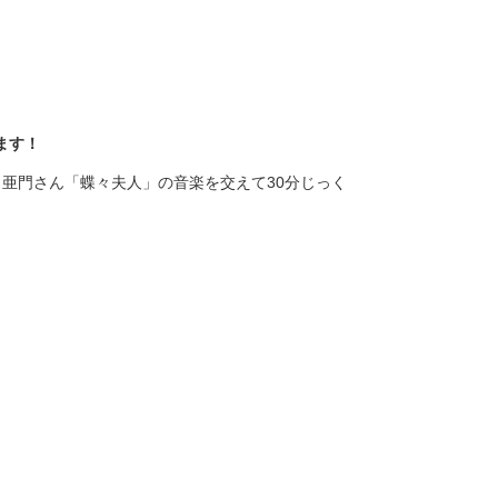
ます！
と亜門さん「蝶々夫人」の音楽を交えて
30
分じっく