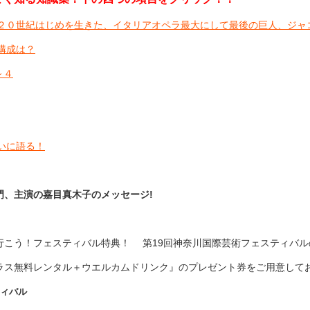
２０世紀はじめを生きた、イタリアオペラ最大にして最後の巨人、ジャ
構成は？
～４
いに語る！
門、主演の嘉目真木子のメッセージ!
行こう！フェスティバル特典！ 第19回神奈川国際芸術フェスティバ
ラス無料レンタル＋ウエルカムドリンク』のプレゼント券をご用意してお
ィバル