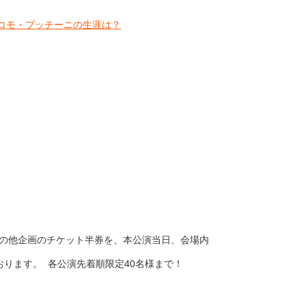
コモ・プッチーニの生涯は？
ルの他企画のチケット半券を、本公演当日、会場内
ります。 各公演先着順限定40名様まで！