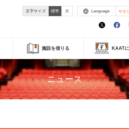
文字サイズ
標準
大
Language
やさ
施設を借りる
KAAT
ニュース
！