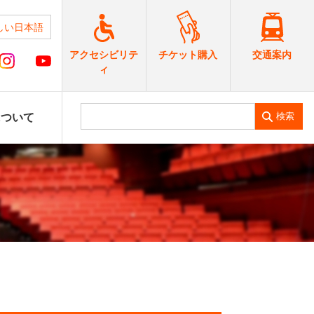
しい日本語
交通案内
アクセシビリテ
チケット購入
ィ
検索
について