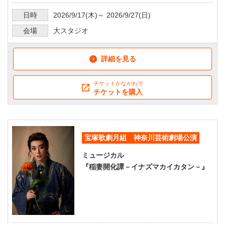
日時
2026/9/17
(木)～
2026/9/27
(日)
会場
大スタジオ
詳細を見る
チケットかながわで
チケットを購入
宝塚歌劇月組 神奈川芸術劇場公演
ミュージカル
『稲妻開化譚－イナズマカイカタン－』