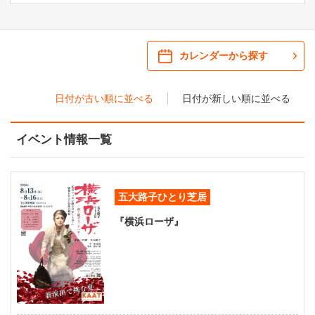
ご来場案内
・ 館内サービス・アクセシビリティ
施設を借りる
カレンダーから探す
・ フロアマップ
日付が古い順に並べる
日付が新しい順に並べる
KAATについて
・ レストラン/カフェ
イベント情報一覧
・ 交通案内
・ ミッション
KAAT 神奈川芸術劇場
SNS
・ よくある質問
・ 芸術監督
五大路子ひとり芝居
・ 施設概要
『横浜ローザ』
・ フロアマップ
・ レストラン/カフェ