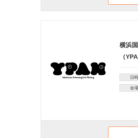
横浜国
（YPA
日
会