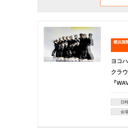
横浜国際
ヨコハ
クラウ
『WA
日
会