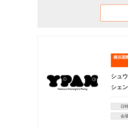
横浜国際
シュウ
シェン
日
会