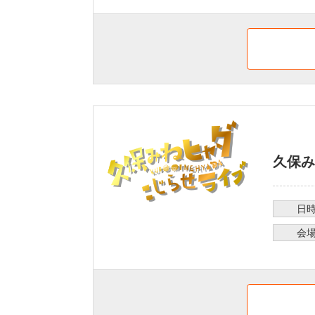
久保み
日
会