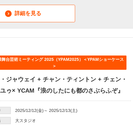
詳細を見る
舞台芸術ミーティング 2025（YPAM2025）＜YPAMショーケース
＞
・ジャウェイ + チャン・ティントン + チェン・
ユゥ× YCAM『浪のしたにも都のさぶらふぞ』
時
2025/12/12
(金)～
2025/12/13
(土)
場
大スタジオ