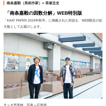
南条嘉毅（美術作家）× 長塚圭史
「南条嘉毅の因数分解」WEB特別版
「KAAT PAPER 2024年秋号」に掲載された対談を、WEB限定の拡
大版としてお届けします。
文＝大芦実穂 写真＝石渡朋