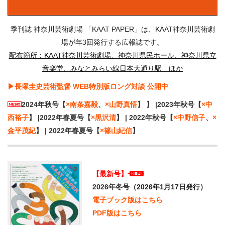
・ フロアマップ
KAATについて
・ レストラン/カフェ
季刊誌 神奈川芸術劇場 「KAAT PAPER」は、KAAT神奈川芸術劇
場が年3回発行する広報誌です。
・ 交通案内
・ ミッション
配布箇所：KAAT神奈川芸術劇場、神奈川県民ホール、神奈川県立
KAAT 神奈川芸術劇場
SNS
音楽堂、みなとみらい線日本大通り駅 ほか
・ よくある質問
・ 芸術監督
▶長塚圭史芸術監督 WEB特別版ロング対談 公開中
・ 施設概要
2024年秋号【
×南条嘉毅
、
×山野真悟
】 】 |2023年秋号【
×中
西裕子
】 |2022年春夏号【
×黒沢清
】 | 2022年秋号【
×中野信子
、
×
・ フロアマップ
金平茂紀
】 | 2022年春夏号【
×篠山紀信
】
・ レストラン/カフェ
【最新号】
2026年冬号
（2026年1月17日発行）
電子ブック版はこちら
PDF版はこちら