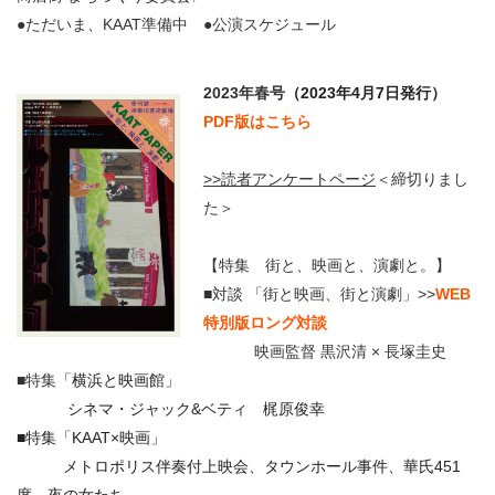
●ただいま、KAAT準備中 ●公演スケジュール
2023年春号
（2023年4月7日発行）
PDF版はこちら
>>読者アンケートページ
＜締切りまし
た＞
【特集 街と、映画と、演劇と。】
■対談 「街と映画、街と演劇」>>
WEB
特別版ロング対談
映画監督 黒沢清 × 長塚圭史
■特集
「横浜と映画館」
シネマ・ジャック&ベティ 梶原俊幸
■特集「KAAT×映画」
メトロポリス伴奏付上映会、タウンホール事件、華氏451