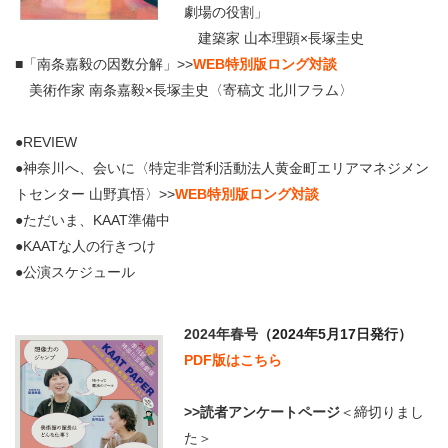
劇場の役割」
建築家 山本理顕×長塚圭史
■「南条嘉毅の因数分解」>>
WEB特別版ロング対談
美術作家 南条嘉毅×長塚圭史〈寄稿文 北川フラム〉
●REVIEW
●神奈川へ、会いに〈特定非営利活動法人黄金町エリアマネジメン
トセンター 山野真悟〉>>
WEB特別版ロング対談
●ただいま、KAAT準備中
●KAATな人の行きつけ
●公演スケジュール
2024年春号
（2024年5月17日発行）
PDF版はこちら
>>読者アンケートページ
＜締切りまし
た＞