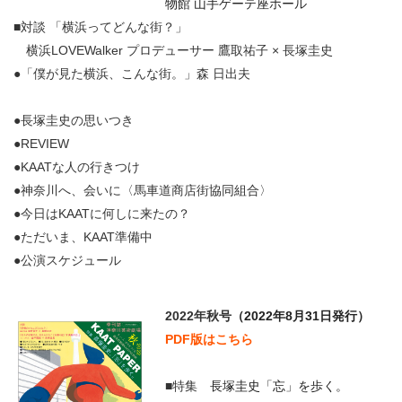
物館 山手ゲーテ座ホール
■対談 「横浜ってどんな街？」
横浜LOVEWalker プロデューサー 鷹取祐子 × 長塚圭史
●「僕が見た横浜、こんな街。」森 日出夫
●長塚圭史の思いつき
●REVIEW
●KAATな人の行きつけ
●神奈川へ、会いに〈馬車道商店街協同組合〉
●今日はKAATに何しに来たの？
●ただいま、KAAT準備中
●公演スケジュール
2022年秋号
（2022年8月31日発行）
PDF版はこちら
■特集
長塚圭史「忘」を歩く。