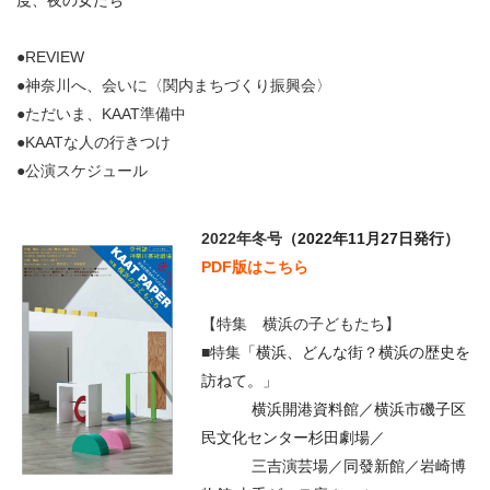
度、夜の女たち
●REVIEW
●神奈川へ、会いに〈関内まちづくり振興会〉
●ただいま、KAAT準備中
●KAATな人の行きつけ
●公演スケジュール
2022年冬号
（2022年11月27日発行）
PDF版はこちら
【特集 横浜の子どもたち】
■特集
「横浜、どんな街？横浜の歴史を
訪ねて。」
横浜開港資料館／横浜市磯子区
民文化センター杉田劇場／
三吉演芸場／同發新館／岩崎博