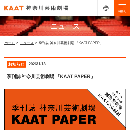
ニュース
検索
ホーム
>
ニュース
>
季刊誌 神奈川芸術劇場 「KAAT PAPER」
アクセシビリティ
チケット購入
交通案内
お知らせ
2026/1/18
イベントを探す
季刊誌 神奈川芸術劇場 「KAAT PAPER」
・ イベント一覧
ご来場案内
・ イベントカレンダー
・ 館内サービス・アクセシビリティ
施設を借りる