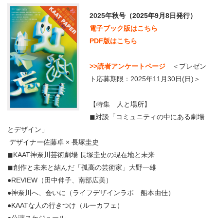
2025年秋号
（2025年9月8日発行）
電子ブック版はこちら
PDF版はこちら
>>読者アンケートページ
＜プレゼン
ト応募期限：2025年11月30日(日)＞
【特集 人と場所】
◼︎対談「コミュニティの中にある劇場
とデザイン」
デザイナー佐藤卓 × 長塚圭史
◼︎KAAT神奈川芸術劇場 長塚圭史の現在地と未来
◼︎創作と未来と結んだ「孤高の芸術家」大野一雄
●REVIEW（田中伸子、南部広美）
●神奈川へ、会いに（ライフデザインラボ 船本由佳）
●KAATな人の行きつけ（ルーカフェ）