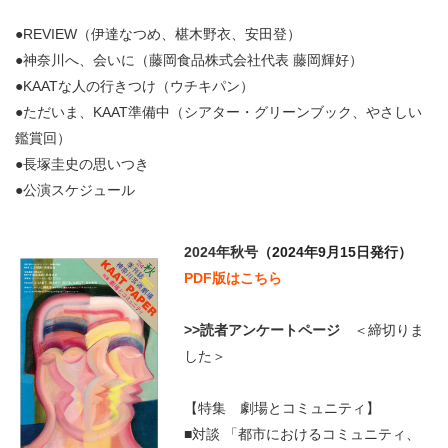
●REVIEW（伊達なつめ、椹木野衣、安田登）
●神奈川へ、会いに（藤岡食品株式会社代表 藤岡輝好）
●KAATな人の行きつけ（ウチキパン）
●ただいま、KAAT準備中（シアター・グリーンブック、やさしい
鑑賞回）
●長塚圭史の思いつき
●公演スケジュール
2024年秋号
（2024年9月15日発行）
PDF版はこちら
>>読者アンケートページ
＜締切りま
した＞
【特集 劇場とコミュニティ】
■対談 「都市におけるコミュニティ、