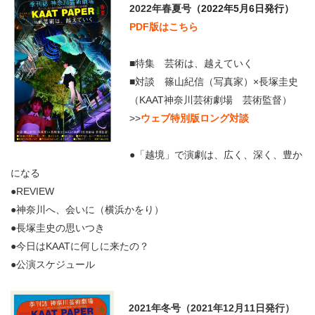
2022年春夏号
（2022年5月6日発行）
PDF版はこちら
■特集 芸術は、越えていく
■対談 篠山紀信（写真家）×長塚圭史
（KAAT神奈川芸術劇場 芸術監督）
>>
ウェブ特別版ロング対談
●「越境」で演劇は、広く、深く、豊か
になる
●REVIEW
●神奈川へ、会いに（横浜かをり）
●長塚圭史の思いつき
●今日はKAATに何しに来たの？
●公演スケジュール
2021年冬号（2021年12月11日発行）