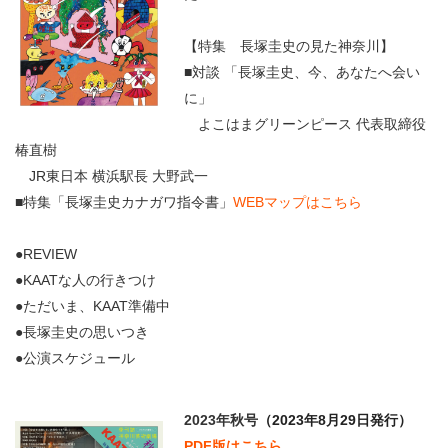
【特集 長塚圭史の見た神奈川】
■対談 「長塚圭史、今、あなたへ会い
に」
よこはまグリーンピース 代表取締役
椿直樹
JR東日本 横浜駅長 大野武一
■特集「長塚圭史カナガワ指令書」
WEBマップはこちら
●REVIEW
●KAATな人の行きつけ
●ただいま、KAAT準備中
●長塚圭史の思いつき
●公演スケジュール
2023年秋号
（2023年8月29日発行）
PDF版はこちら