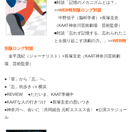
■対談「記憶のメカニズムとは？」
>>
WEB特別版ロング対談
中野信子（脳科学者）×長塚圭史
（KAAT神奈川芸術劇場 芸術監督）
■対談「忘れず記憶する、忘れられたこ
とを掘り起こす演劇の力。」>>
WEB特
別版ロング対談
金平茂紀（ジャーナリスト）×長塚圭史（KAAT神奈川芸術劇
場 芸術監督）
●「冒」から「忘」へ。
●「忘」街歩き i n 横浜
●REVIEW ●ただいま、KAAT準備中
●KAATな人の行きつけ ●長塚圭史の思いつき
●神奈川へ、会いに〈共同組合 元町エスエス会〉 ●公演スケジュー
ル