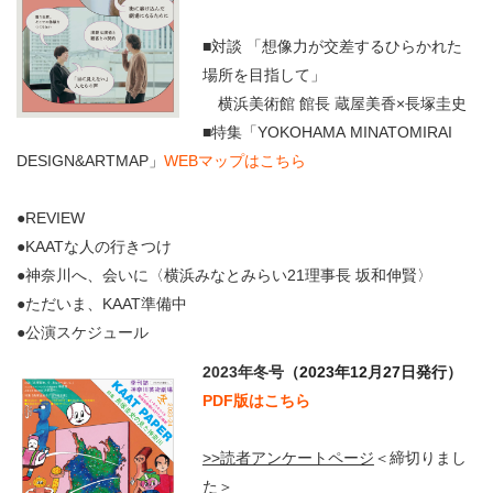
■対談 「想像力が交差するひらかれた
場所を目指して」
横浜美術館 館長 蔵屋美香×長塚圭史
■特集「YOKOHAMA MINATOMIRAI
DESIGN&ARTMAP」
WEBマップはこちら
●REVIEW
●KAATな人の行きつけ
●神奈川へ、会いに〈横浜みなとみらい21理事長 坂和伸賢〉
●ただいま、KAAT準備中
●公演スケジュール
2023年冬号
（2023年12月27日発行）
PDF版はこちら
>>読者アンケートページ
＜締切りまし
た＞