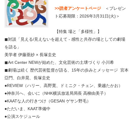
>>読者アンケートページ
＜プレゼン
ト応募期限：2026年3月31日(火)＞
【特集 場と「多様性」】
◼︎対談「見える/見えないを超えて - 感性と共存の場としての劇場
を語る」
美学者 伊藤亜紗 × 長塚圭史
◼︎Art Center NEWが始めた、文化芸術の土壌づくり 小川希
◼劇場は続く 歴代芸術監督が語る、15年の歩みとメッセージ 宮本
亞門、白井晃、長塚圭史
●REVIEW（ハリー、高野寛、ドミニク・チェン、乗越たかお）
●神奈川へ、会いに（NHK横浜放送局局長 高柳由美子）
●KAATな人の行きつけ（GESAN ゲサン野毛）
●ただいま、KAAT準備中
●公演スケジュール