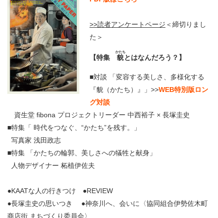
>>読者アンケートページ
＜締切りまし
た＞
かたち
【特集
貌
とはなんだろう？】
■対談 「変容する美しさ、多様化する
『貌（かたち）』」>>
WEB特別版ロン
グ対談
資生堂 fibona プロジェクトリーダー 中西裕子 × 長塚圭史
■特集「 時代をつなぐ、“かたち”を残す。」
写真家 浅田政志
■特集 「かたちの輪郭、美しさへの犠牲と献身」
人物デザイナー 柘植伊佐夫
●KAATな人の行きつけ ●REVIEW
●長塚圭史の思いつき ●神奈川へ、会いに〈協同組合伊勢佐木町
商店街 まちづくり委員会〉