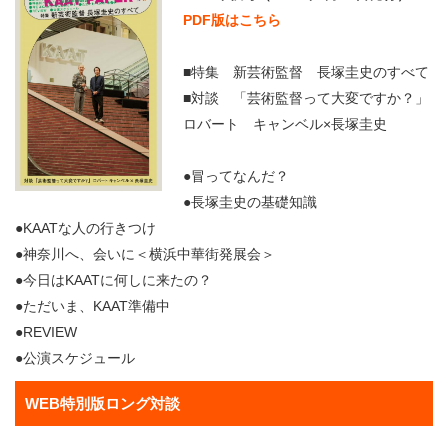
PDF版はこちら
■特集 新芸術監督 長塚圭史のすべて
■対談 「芸術監督って大変ですか？」
ロバート キャンベル×長塚圭史
●冒ってなんだ？
●長塚圭史の基礎知識
●KAATな人の行きつけ
●神奈川へ、会いに＜横浜中華街発展会＞
●今日はKAATに何しに来たの？
●ただいま、KAAT準備中
●REVIEW
●公演スケジュール
WEB特別版ロング対談