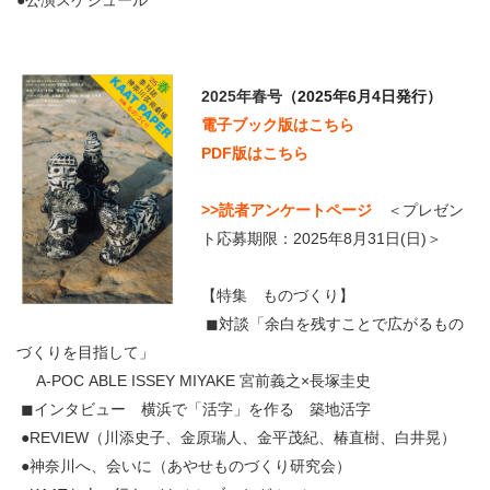
●公演スケジュール
2025年春号
（2025年6月4日発行）
電子ブック版はこちら
PDF版はこちら
>>読者アンケートページ
＜プレゼン
ト応募期限：2025年8月31日(日)＞
【特集 ものづくり】
◼︎対談「余白を残すことで広がるもの
づくりを目指して」
A-POC ABLE ISSEY MIYAKE 宮前義之×長塚圭史
◼︎インタビュー 横浜で「活字」を作る 築地活字
●REVIEW（川添史子、金原瑞人、金平茂紀、椿直樹、白井晃）
●神奈川へ、会いに（あやせものづくり研究会）