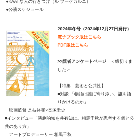
●KAATな人の行きつけ（ル ブーケガルニ）
●公演スケジュール
2024年冬号
（2024年12月27日発行）
電子ブック版はこちら
PDF版はこちら
>>読者アンケートページ
＜締切りま
した＞
【特集 芸術と公共性】
■対談 「物語は誰に寄り添い、誰を語
りかけるのか」
映画監督 是枝裕和×長塚圭史
■インタビュー「演劇的知を共有知に。相馬千秋が思考する個と公
共のあり方」
アートプロデューサー 相馬千秋