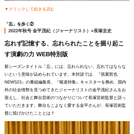
▼クリックして続きを読む
「忘」を歩く②
2022年秋号 金平茂紀（ジャーナリスト）×長塚圭史
忘れず記憶する、忘れられたことを掘り起こ
す演劇の力 WEB特別版
新シーズンタイトル「忘」には、忘れられない、忘れてはならな
いという意味が込められています。本対談では、『筑紫哲也
NEWS23』の番組編集長、『報道特集』キャスターを務め、国内
外の社会情勢を見つめてきたジャーナリストの金平茂紀さんをお
迎えし、社会と舞台芸術のつながりについて長塚芸術監督と語っ
ていただきます。舞台もこよなく愛する金平さんが、長塚芸術監
督に投げかけたこととは？