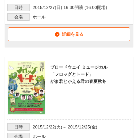
日時
2015/12/27
(日)
16:30
開演 (
16:00
開場)
会場
ホール
詳細を見る
ブロードウェイ ミュージカル
「フロッグとトード」
がま君とかえる君の春夏秋冬
日時
2015/12/22
(火)～
2015/12/25
(金)
会場
ホール