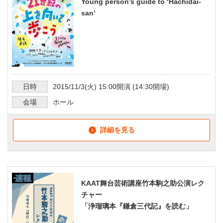
Young person’s guide to ‘Hachidai-
san’
日時
2015/11/3
(火)
15:00
開演 (
14:30
開場)
会場
ホール
詳細を見る
KAAT舞台芸術講座竹本駒之助公演レク
チャー
「浄瑠璃本『鎌倉三代記』を読む」