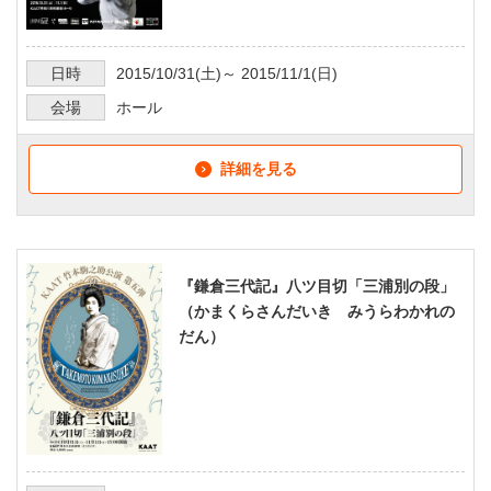
日時
2015/10/31
(土)～
2015/11/1
(日)
会場
ホール
詳細を見る
『鎌倉三代記』八ツ目切「三浦別の段」
（かまくらさんだいき みうらわかれの
だん）