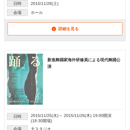
日時
2015/11/28
(土)
会場
ホール
詳細を見る
新進舞踊家海外研修員による現代舞踊公
演
2015/11/25
(水)～
2015/11/26
(木)
19:00
開演
日時
(
18:30
開場)
会場
大スタジオ