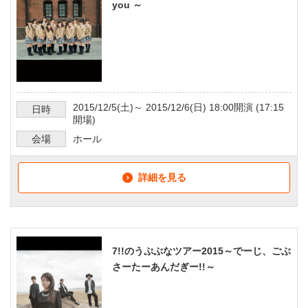
you ～
2015/12/5
(土)～
2015/12/6
(日)
18:00
開演 (
17:15
日時
開場)
会場
ホール
詳細を見る
7!!のうぷぷなツアー2015～でーじ、ごぶ
さーたーあんだぎー!!～