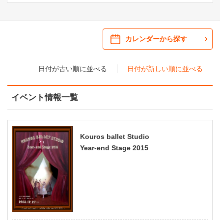
ご来場案内
・ 館内サービス・アクセシビリティ
施設を借りる
カレンダーから探す
・ フロアマップ
日付が古い順に並べる
日付が新しい順に並べる
KAATについて
・ レストラン/カフェ
イベント情報一覧
・ 交通案内
・ ミッション
KAAT 神奈川芸術劇場
SNS
・ よくある質問
・ 芸術監督
Kouros ballet Studio
Year-end Stage 2015
・ 施設概要
・ フロアマップ
・ レストラン/カフェ