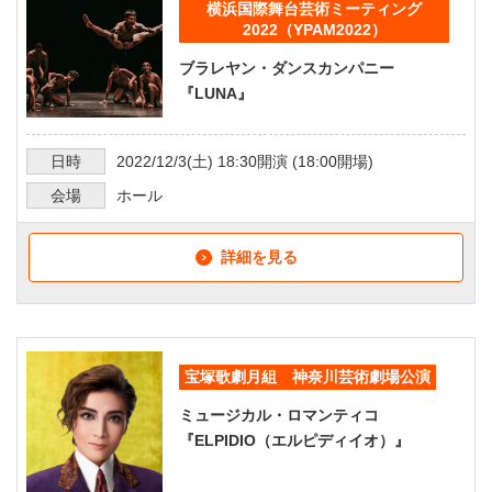
横浜国際舞台芸術ミーティング
2022（YPAM2022）
ブラレヤン・ダンスカンパニー
『LUNA』
日時
2022/12/3
(土)
18:30
開演 (
18:00
開場)
会場
ホール
詳細を見る
宝塚歌劇月組 神奈川芸術劇場公演
ミュージカル・ロマンティコ
『ELPIDIO（エルピディイオ）』