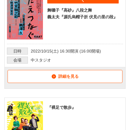
ぐ
舞囃子『高砂』八段之舞
義太夫『源氏烏帽子折 伏見の里の段』
日時
2022/10/15
(土)
16:30
開演 (
16:00
開場)
会場
中スタジオ
詳細を見る
『裸足で散歩』