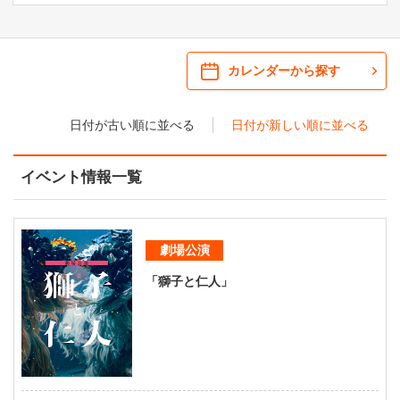
ご来場案内
・ 館内サービス・アクセシビリティ
施設を借りる
カレンダーから探す
・ フロアマップ
日付が古い順に並べる
日付が新しい順に並べる
KAATについて
・ レストラン/カフェ
イベント情報一覧
・ 交通案内
・ ミッション
KAAT 神奈川芸術劇場
SNS
・ よくある質問
・ 芸術監督
劇場公演
・ 施設概要
「獅子と仁人」
・ フロアマップ
・ レストラン/カフェ