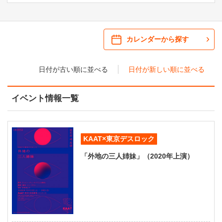
ご来場案内
・ 館内サービス・アクセシビリティ
施設を借りる
カレンダーから探す
・ フロアマップ
日付が古い順に並べる
日付が新しい順に並べる
KAATについて
・ レストラン/カフェ
イベント情報一覧
・ 交通案内
・ ミッション
KAAT 神奈川芸術劇場
SNS
・ よくある質問
・ 芸術監督
KAAT×東京デスロック
・ 施設概要
「外地の三人姉妹」（2020年上演）
・ フロアマップ
・ レストラン/カフェ