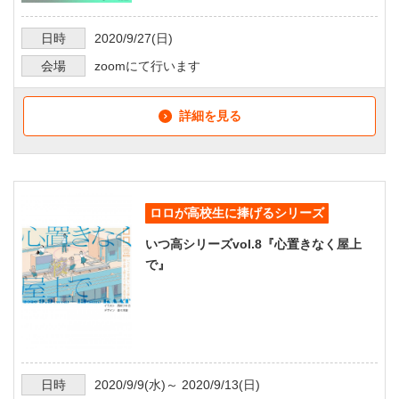
日時
2020/9/27
(日)
会場
zoomにて行います
詳細を見る
ロロが高校生に捧げるシリーズ
いつ高シリーズvol.8『心置きなく屋上
で』
日時
2020/9/9
(水)～
2020/9/13
(日)