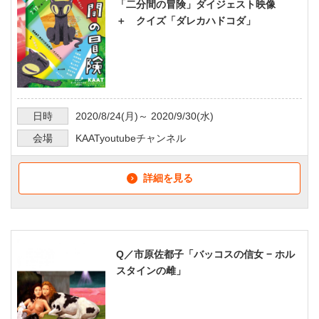
「二分間の冒険」ダイジェスト映像
＋ クイズ「ダレカハドコダ」
日時
2020/8/24
(月)～
2020/9/30
(水)
会場
KAATyoutubeチャンネル
詳細を見る
Q／市原佐都子「バッコスの信女 − ホル
スタインの雌」