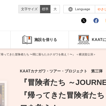
文字サイズ
標準
大
Language
やさ
施設を借りる
KAAT
T～』 『帰ってきた冒険者たち 〜闇に落ちたカナガワを救え！〜』 ＜横須賀公演＞
KAATカナガワ・ツアー・プロジェクト 第三弾
『冒険者たち ～JOURNEY
『帰ってきた冒険者たち