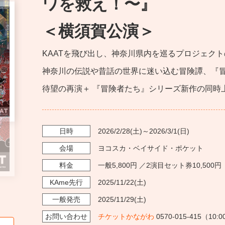
ワを救え！〜』
＜横須賀公演＞
KAATを飛び出し、神奈川県内を巡るプロジェク
神奈川の伝説や昔話の世界に迷い込む冒険譚、『冒険者た
待望の再演＋ 『冒険者たち』シリーズ新作の同時
日時
2026/2/28
(土)～
2026/3/1
(日)
会場
ヨコスカ・ベイサイド・ポケット
料金
一般5,800円 ／2演目セット券10,500
KAme
先行
2025/11/22
(土)
一般発売
2025/11/29
(土)
お問い
合わせ
チケットかながわ
0570-015-415（10: