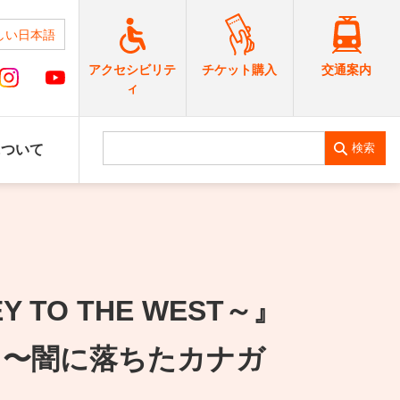
しい日本語
交通案内
アクセシビリテ
チケット購入
ィ
検索
について
 TO THE WEST～』
 〜闇に落ちたカナガ