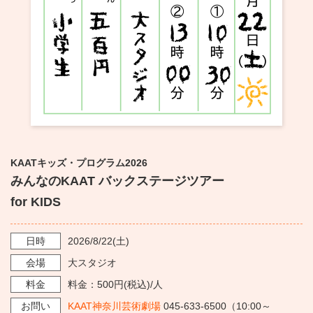
・ フロアマップ
KAATについて
・ レストラン/カフェ
・ 交通案内
・ ミッション
KAAT 神奈川芸術劇場
SNS
・ よくある質問
・ 芸術監督
・ 施設概要
KAATキッズ・プログラム2026
・ フロアマップ
みんなのKAAT バックステージツアー
・ レストラン/カフェ
for KIDS
日時
2026/8/22
(土)
会場
大スタジオ
料金
料金：500円(税込)/人
お問い
KAAT神奈川芸術劇場
045-633-6500（10:00～