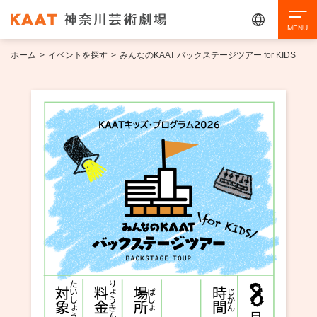
ホーム
>
イベントを探す
>
みんなのKAAT バックステージツアー for KIDS
検索
アクセシビリティ
チケット購入
交通案内
イベントを探す
・ イベント一覧
ご来場案内
・ イベントカレンダー
・ 館内サービス・アクセシビリティ
施設を借りる