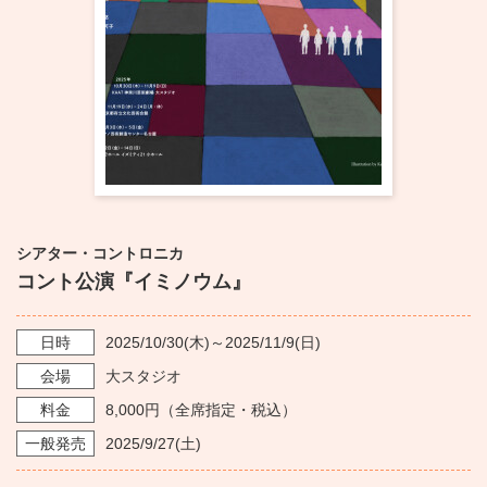
・ フロアマップ
KAATについて
・ レストラン/カフェ
・ 交通案内
・ ミッション
KAAT 神奈川芸術劇場
SNS
・ よくある質問
・ 芸術監督
・ 施設概要
シアター・コントロニカ
・ フロアマップ
コント公演『イミノウム』
・ レストラン/カフェ
日時
2025/10/30
(木)～
2025/11/9
(日)
会場
大スタジオ
料金
8,000円（全席指定・税込）
一般発売
2025/9/27
(土)