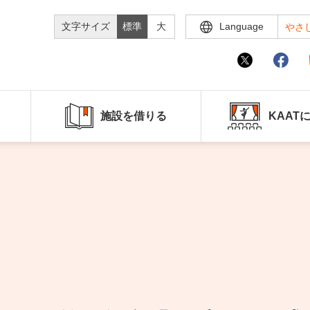
文字サイズ
標準
大
Language
やさ
施設を借りる
KAAT