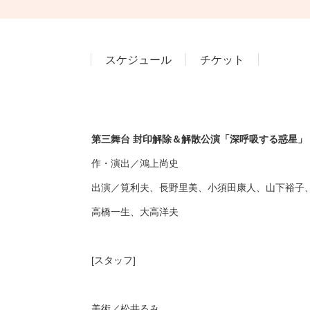
スケジュール
チケット
第三舞台 封印解除＆解散公演「深呼吸する惑星」
作・演出／鴻上尚史
出演／筧利夫、長野里美、小須田康人、山下裕子
高橋一生、大高洋夫
[スタッフ]
美術／松井るみ