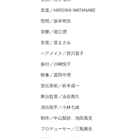
音楽／HIROSHI WATANABE
照明／坂本明浩
音響／堀江潤
衣裳／原まさみ
ヘアメイク／西川直子
振付／川崎悦子
映像／冨田中理
宣伝美術／鈴木成一
舞台監督／澁谷壽久
演出助手／小林七緒
制作／中山梨紗、池田風見
プロデューサー／三瓶雅史