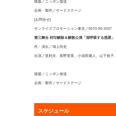
後援／ニッポン放送
企画・製作／サードステージ
[お問合せ]
サンライズプロモーション東京／0570-00-3337
第三舞台 封印解除＆解散公演「深呼吸する惑星」
作・演出／鴻上尚史
出演／筧利夫、長野里美、小須田康人、山下裕子
後援／ニッポン放送
企画・製作／サードステージ
スケジュール