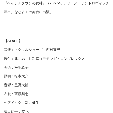
『ベイジルタウンの女神』（20/25/ケラリーノ・サンドロヴィッチ
演出）など多くの舞台に出演。
【STAFF】
音楽：トクマルシューゴ 西村直晃
振付：北川結 仁科幸（モモンガ・コンプレックス）
美術：松生紘子
照明：松本大介
音響：星野大輔
衣裳：西原梨恵
ヘアメイク：新井健生
演出助手：友花