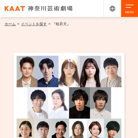
ホーム
>
イベントを探す
>
『蛙昇天』
検索
アクセシビリティ
チケット購入
交通案内
イベントを探す
・ イベント一覧
ご来場案内
・ イベントカレンダー
・ 館内サービス・アクセシビリティ
施設を借りる