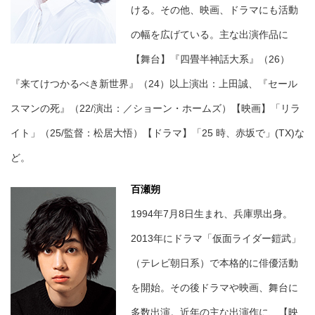
ける。その他、映画、ドラマにも活動
の幅を広げている。主な出演作品に
【舞台】『四畳半神話大系』（26）
『来てけつかるべき新世界』（24）以上演出：上田誠、『セール
スマンの死』（22/演出：／ショーン・ホームズ）【映画】「リラ
イト」（25/監督：松居大悟）【ドラマ】「25 時、赤坂で」(TX)な
ど。
百瀬朔
1994年7月8日生まれ、兵庫県出身。
2013年にドラマ「仮面ライダー鎧武」
（テレビ朝日系）で本格的に俳優活動
を開始。その後ドラマや映画、舞台に
多数出演。近年の主な出演作に、【映