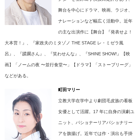
舞台を中心にドラマ、映画、ラジオ、
ナレーションなど幅広く活動中。近年
の主な出演作に【舞台】『発表せよ！
大本営！』、『家政夫のミタゾノ THE STAGE レ・ミゼラ風
呂』、『蹂躙さん』、『笑わせんな』、『SHINE SHOW!』【映
画】「ノームの夜 〜並行食堂〜」【ドラマ】「ストーブリーグ」
などがある。
町田マリー
立教大学在学中より劇団毛皮族の看板
女優として活躍。17 年に自身の演劇ユ
ニット、パショナーリアパショナリー
アを旗揚げ。近年では作・演出も手掛