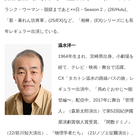
ランク・ウーマン－脱獄まであと××日－Season２」(26/Hulu)、
「新・暴れん坊将軍」(25/EX)など。「相棒」(EX)シリーズにも長
年レギュラー出演している。
温水洋一
1964年生まれ、宮崎県出身。小劇場を
経て、テレビ・映画・舞台で活躍。
CX「タカトシ温水の路線バスの旅」レ
ギュラー出演中。「局めぐおやじ〜能
登編〜」配信中。2017年に舞台『管理
人』（森新太郎演出）で第52回紀伊國
屋演劇賞個人賞受賞。『関数ドミノ』
（22/前川知大演出）、『物理学者たち』（21/ノゾエ征爾演出）、