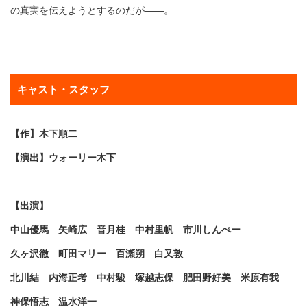
の真実を伝えようとするのだが――。
キャスト・スタッフ
【作】木下順二
【演出】ウォーリー木下
【出演】
中山優馬 矢崎広 音月桂 中村里帆 市川しんぺー
久ヶ沢徹 町田マリー 百瀬朔 白又敦
北川結 内海正考 中村駿 塚越志保 肥田野好美 米原有我
神保悟志 温水洋一