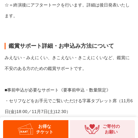
☆＝終演後にアフタートークを行います。詳細は後日発表いたし
ます。
鑑賞サポート詳細・お申込み方法について
みえない・みえにくい、きこえない・きこえにくいなど、鑑賞に
不安のある方のための鑑賞サポートです。
■事前申込が必要なサポート《要事前申込・数量限定》
・セリフなどをお手元でご覧いただける字幕タブレット席（11月6
日(金)18:00／11月7日(土)12:30）
➡申込はこちら：
https://krs.bz/kanagawaaf/m?f=2825
お得な
ご寄付の
チケット
お願い
※チケットも本フォームからのお申込みになります。