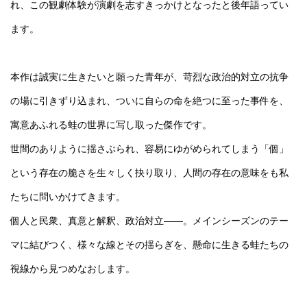
れ、この観劇体験が演劇を志すきっかけとなったと後年語ってい
ます。
本作は誠実に生きたいと願った青年が、苛烈な政治的対立の抗争
の場に引きずり込まれ、ついに自らの命を絶つに至った事件を、
寓意あふれる蛙の世界に写し取った傑作です。
世間のありように揺さぶられ、容易にゆがめられてしまう「個」
という存在の脆さを生々しく抉り取り、人間の存在の意味をも私
たちに問いかけてきます。
個人と民衆、真意と解釈、政治対立――。メインシーズンのテー
マに結びつく、様々な線とその揺らぎを、懸命に生きる蛙たちの
視線から見つめなおします。