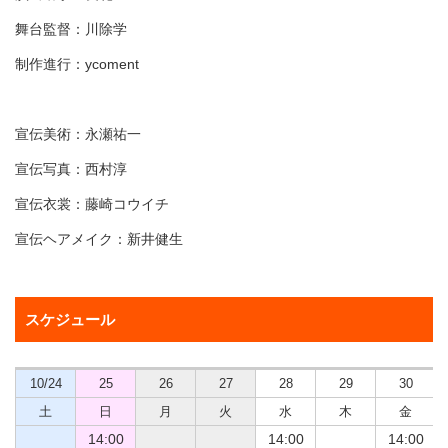
舞台監督：川除学
制作進行：ycoment
宣伝美術：永瀬祐一
宣伝写真：西村淳
宣伝衣裳：藤崎コウイチ
宣伝ヘアメイク：新井健生
スケジュール
10/24
25
26
27
28
29
30
土
日
月
火
水
木
金
14:00
14:00
14:00