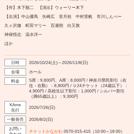
【作】木下順二 【演出】ウォーリー木下
【出演】中山優馬 矢崎広 音月桂 中村里帆 市川しんぺー
久ヶ沢徹 町田マリー 百瀬朔 白又敦
神保悟志 温水洋一
ほか
日時
2026/10/24
(土)～
2026/11/8
(日)
会場
ホール
S席：9,800円、A席：8,000円 / 神奈川県民割引（在
料金
住・在勤）：8,800円 / Ｕ24チケット（24歳以下）：
4,900円 / 高校生以下割引：1,000円 / シルバー割引
（満65歳以上）：9,300円
KAme
2026/7/26
(日)
先行
一般発売
2026/8/2
(日)
お問い
チケットかながわ
0570-015-415（10:00～18:00）