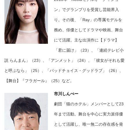
ン」でグランプリを受賞し芸能界入
り。その後、「Ray」の専属モデルを
務め、俳優としてドラマや映画、舞台
にて活躍。主な出演作に【ドラマ】
「君に届け」（23）、「連続テレビ小
説 らんまん」（23）、「アンメット」（24）、「彼女がそれも愛
と呼ぶなら」（25）、「バッドチョイス・グッドラブ」（26）、
【舞台】『フラガール』（25）など。
市川しんぺー
劇団「猫のホテル」メンバーとして23
年まで活動。舞台を中心に実力派俳優
として活躍し、唯一無二の存在感を発