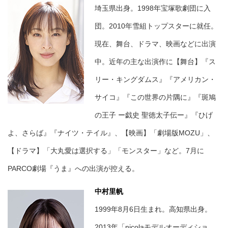
埼玉県出身。1998年宝塚歌劇団に入
団。2010年雪組トップスターに就任。
現在、舞台、ドラマ、映画などに出演
中。近年の主な出演作に【舞台】『ス
リー・キングダムス』『アメリカン・
サイコ』『この世界の片隅に』『斑鳩
の王子 ー戯史 聖徳太子伝ー』『ひげ
よ、さらば』『ナイツ・テイル』、【映画】「劇場版MOZU」、
【ドラマ】「大丸愛は選択する」「モンスター」など。7月に
PARCO劇場『うま』への出演が控える。
中村里帆
1999年8月6日生まれ。高知県出身。
2013年「nicolaモデルオーディショ