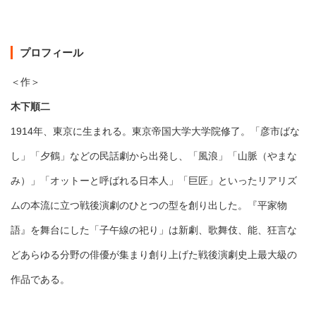
プロフィール
＜作＞
木下順二
1914年、東京に生まれる。東京帝国大学大学院修了。「彦市ばな
し」「夕鶴」などの民話劇から出発し、「風浪」「山脈（やまな
み）」「オットーと呼ばれる日本人」「巨匠」といったリアリズ
ムの本流に立つ戦後演劇のひとつの型を創り出した。『平家物
語』を舞台にした「子午線の祀り」は新劇、歌舞伎、能、狂言な
どあらゆる分野の俳優が集まり創り上げた戦後演劇史上最大級の
作品である。