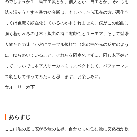
のでしょうか？ 民主主義とか、個人とか、自由とか、それらを
踏み潰そうとする暴力や分断は、もしかしたら現在の方が悪化も
しくは色濃く顕在化しているのかもしれません。僕がこの戯曲に
強く惹かれるのは木下戯曲の持つ遊戯性とユーモア、そして登場
人物たちの迷いが常にマーブル模様で（水の中の光の反射のよう
に）ゆらめいていること。それらを固定化せずに、同じ木下姓と
して、ついでに木下大サーカスもリスペクトして、パフォーマン
ス劇として作ってみたいと思います。お楽しみに。
ウォーリー木下
あらすじ
ここは池の底に広がる蛙の世界。自分たちの住む池に突然石が投