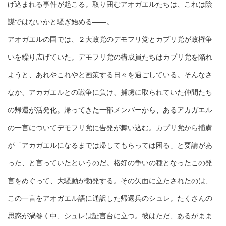
げ込まれる事件が起こる。取り囲むアオガエルたちは、これは陰
謀ではないかと騒ぎ始める――。
アオガエルの国では、２大政党のデモフリ党とカプリ党が政権争
いを繰り広げていた。デモフリ党の構成員たちはカプリ党を陥れ
ようと、あれやこれやと画策する日々を過ごしている。そんなさ
なか、アカガエルとの戦争に負け、捕虜に取られていた仲間たち
の帰還が活発化。帰ってきた一部メンバーから、あるアカガエル
の一言についてデモフリ党に告発が舞い込む。カプリ党から捕虜
が「アカガエルになるまでは帰してもらっては困る」と要請があ
った、と言っていたというのだ。格好の争いの種となったこの発
言をめぐって、大騒動が勃発する。その矢面に立たされたのは、
この一言をアオガエル語に通訳した帰還兵のシュレ。たくさんの
思惑が渦巻く中、シュレは証言台に立つ。彼はただ、あるがまま