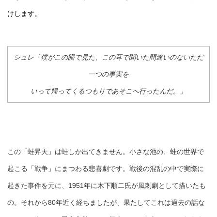
けします。
シュレ「僕がこの眼で見た、この耳で聞いた間違いのないただ
一つの事実を
いって帰ってくるつもりであそこへ行ったんだ。」
この「蛙昇天」は蛙しか出てきません。小さな池の、蛙の世界で
起こる「戦争」にまつわる悲喜劇です。戦後の混乱の中で実際に
起きた事件を元に、1951年に木下順二氏が風刺劇として描いたも
の。それから80年近く経ちましたが、果たしてこれは過去の話な