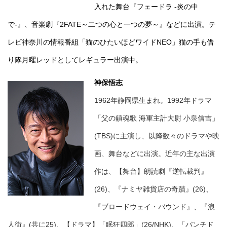
入れた舞台『フェードラ -炎の中
で-』、音楽劇『2FATE～二つの心と一つの夢～』などに出演。テ
レビ神奈川の情報番組「猫のひたいほどワイドNEO」猫の手も借
り隊月曜レッドとしてレギュラー出演中。
神保悟志
1962年静岡県生まれ。1992年ドラマ
「父の鎮魂歌 海軍主計大尉 小泉信吉」
(TBS)に主演し、以降数々のドラマや映
画、舞台などに出演。近年の主な出演
作は、【舞台】朗読劇『逆転裁判』
(26)、『ナミヤ雑貨店の奇蹟』(26)、
『ブロードウェイ・バウンド』、『浪
人街』(共に25)、【ドラマ】「眠狂四郎」(26/NHK)、「パンチド