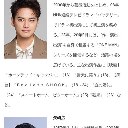
2006年から芸能活動をはじめ、08年
NHK連続テレビドラマ『バッテリー』
でドラマ初出演にして初主演を務め
る。25年、26年5月には、“作・演出・
出演”を自身で担当する『ONE MAN』
シリーズを開催するなど、活躍の場を
広げている。主な出演作品に【映画】
「ホーンテッド・キャンパス」（16）「曇天に笑う」(18)、【舞
台】『Ｅｎｄｌｅｓｓ ＳＨＯＣＫ』（18～24）『血の婚礼』
（24）『スイートホーム ビターホーム』(25)『破果』（26）な
ど。
矢崎広
1987年生まれ。山形県出身。2004年