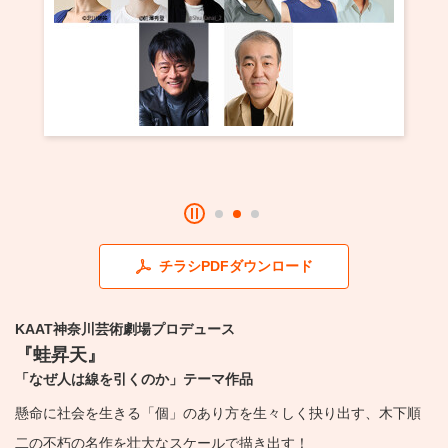
・ フロアマップ
KAATについて
・ レストラン/カフェ
・ 交通案内
・ ミッション
KAAT 神奈川芸術劇場
SNS
・ よくある質問
・ 芸術監督
・ 施設概要
・ フロアマップ
チラシPDFダウンロード
・ レストラン/カフェ
KAAT神奈川芸術劇場プロデュース
『蛙昇天』
「なぜ人は線を引くのか」テーマ作品
懸命に社会を生きる「個」のあり方を生々しく抉り出す、木下順
二の不朽の名作を壮大なスケールで描き出す！