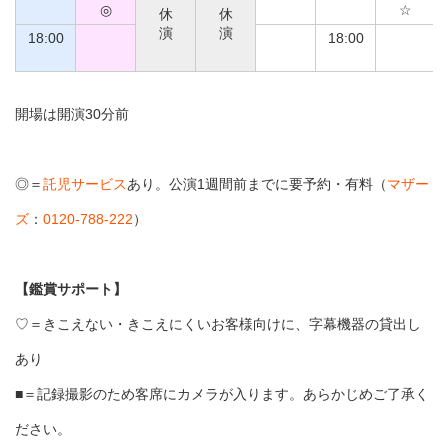
◎
☆
休
休
演
演
18:00
18:00
開場は開演30分前
◎＝
託児サービス
あり。公演1週間前までに要予約・有料（
マザー
ズ
：
0120-788-222
）
【鑑賞サポート】
♡＝きこえない・きこえにくいお客様向けに、字幕機器の貸出し
あり
■＝記録撮影のため客席にカメラが入ります。あらかじめご了承く
ださい。