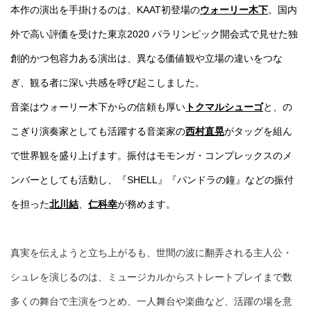
本作の演出を手掛けるのは、KAAT初登場の
ウォーリー木下
。国内
外で高い評価を受けた東京2020 パラリンピック開会式で見せた独
創的かつ包容力ある演出は、異なる価値観や立場の違いをつな
ぎ、観る者に深い共感を呼び起こしました。
音楽はウォーリー木下からの信頼も厚い
トクマルシューゴ
と、の
こぎり演奏家としても活躍する音楽家の
西村直晃
がタッグを組ん
で世界観を盛り上げます。振付はモモンガ・コンプレックスのメ
ンバーとしても活動し、『SHELL』『パンドラの鐘』などの振付
を担った
北川結
、
仁科幸
が務めます。
真実を伝えようと立ち上がるも、世間の波に翻弄される主人公・
シュレを演じるのは、ミュージカルからストレートプレイまで数
多くの舞台で主演をつとめ、一人舞台や楽曲など、活躍の場を意