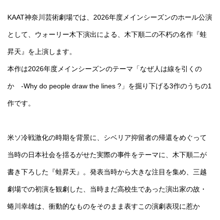
KAAT神奈川芸術劇場では、2026年度メインシーズンのホール公演
として、ウォーリー木下演出による、木下順二の不朽の名作『蛙
昇天』を上演します。
本作は2026年度メインシーズンのテーマ「なぜ人は線を引くの
か -Why do people draw the lines ?」を掘り下げる3作のうちの1
作です。
米ソ冷戦激化の時期を背景に、シベリア抑留者の帰還をめぐって
当時の日本社会を揺るがせた実際の事件をテーマに、木下順二が
書き下ろした『蛙昇天』。発表当時から大きな注目を集め、三越
劇場での初演を観劇した、当時まだ高校生であった演出家の故・
蜷川幸雄は、衝動的なものをそのまま表すこの演劇表現に惹か