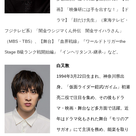
画】「映像研には手を出すな！」【ド
ラマ】「顔だけ先生」（東海テレビ・
フジテレビ系）「闇金ウシジマくん外伝 闇金サイハラさん」
（MBS・TBS）、【舞台】『血界戦線』『ワールドトリガーthe
Stage B級ランク戦開始編』『インヘリタンス-継承-』など。
白又敦
1994年3月22日生まれ、神奈川県出
身。「仮面ライダー鎧武/ガイム」初瀬
亮二役で注目を集め、その後もドラ
マ・映画・舞台など多方面で活躍。近
年はドラマ化もされた舞台『モリのア
サガオ』にて主演を務め、能楽を取り