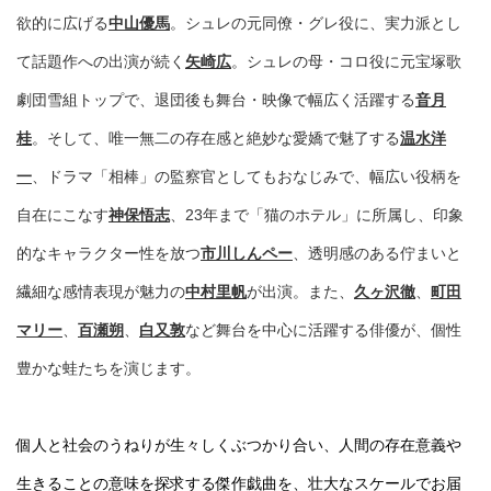
欲的に広げる
中山優馬
。シュレの元同僚・グレ役に、実力派とし
て話題作への出演が続く
矢崎広
。シュレの母・コロ役に元宝塚歌
劇団雪組トップで、退団後も舞台・映像で幅広く活躍する
音月
桂
。そして、唯一無二の存在感と絶妙な愛嬌で魅了する
温水洋
一
、ドラマ「相棒」の監察官としてもおなじみで、幅広い役柄を
自在にこなす
神保悟志
、23年まで「猫のホテル」に所属し、印象
的なキャラクター性を放つ
市川しんペー
、透明感のある佇まいと
繊細な感情表現が魅力の
中村里帆
が出演。また、
久ヶ沢徹
、
町田
マリー
、
百瀬朔
、
白又敦
など舞台を中心に活躍する俳優が、個性
豊かな蛙たちを演じます。
個人と社会のうねりが生々しくぶつかり合い、人間の存在意義や
生きることの意味を探求する傑作戯曲を、壮大なスケールでお届