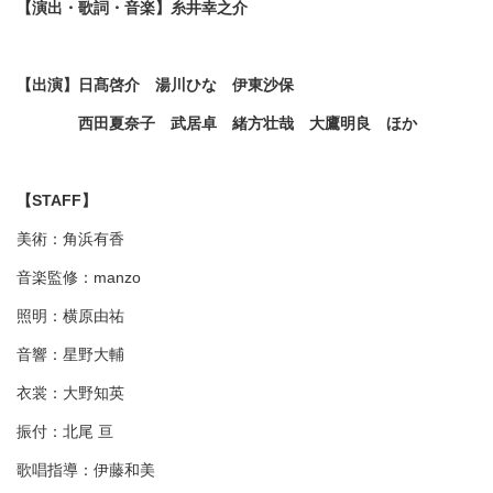
【演出・歌詞・音楽】糸井幸之介
【出演】日髙啓介 湯川ひな 伊東沙保
西田夏奈子 武居卓 緒方壮哉 大鷹明良 ほか
【STAFF】
美術：角浜有香
音楽監修：manzo
照明：横原由祐
音響：星野大輔
衣裳：大野知英
振付：北尾 亘
歌唱指導：伊藤和美