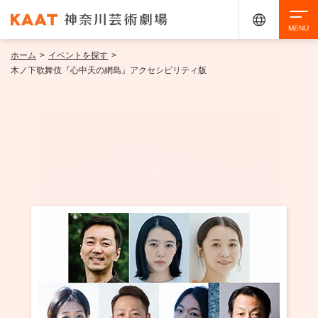
ホーム
>
イベントを探す
>
検索
木ノ下歌舞伎『心中天の網島』アクセシビリティ版
アクセシビリティ
チケット購入
交通案内
イベントを探す
・ イベント一覧
ご来場案内
・ イベントカレンダー
・ 館内サービス・アクセシビリティ
施設を借りる