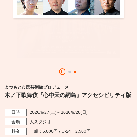
・ フロアマップ
KAATについて
・ レストラン/カフェ
・ 交通案内
・ ミッション
KAAT 神奈川芸術劇場
SNS
・ よくある質問
・ 芸術監督
・ 施設概要
・ フロアマップ
まつもと市民芸術館プロデュース
・ レストラン/カフェ
木ノ下歌舞伎『心中天の網島』アクセシビリティ版
日時
2026/6/27
(土)～
2026/6/28
(日)
会場
大スタジオ
料金
一般：5,000円 / U-24：2,500円