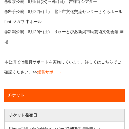
◎東京公演 8月5日(水)～9日(日) 吉祥寺シアター
◎岩手公演 8月22日(土) 北上市文化交流センターさくらホール
feat.ツガワ 中ホール
◎新潟公演 8月29日(土) りゅーとぴあ新潟市民芸術文化会館 劇
場
本公演では鑑賞サポートを実施しています。詳しくはこちらでご
確認ください。>>
鑑賞サポート
チケット
チケット発売日
KAme先行（かながわメンバーズWEB先行販売）：