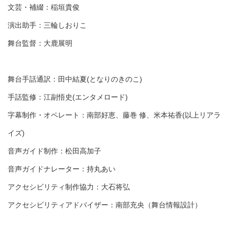
文芸・補綴：稲垣貴俊
演出助手：三輪しおりこ
舞台監督：大鹿展明
舞台手話通訳：田中結夏(となりのきのこ)
手話監修：江副悟史(エンタメロード)
字幕制作・オペレート：南部好恵、藤巻 修、米本祐香(以上リアラ
イズ)
音声ガイド制作：松田高加子
音声ガイドナレーター：持丸あい
アクセシビリティ制作協力：大石将弘
アクセシビリティアドバイザー：南部充央（舞台情報設計）