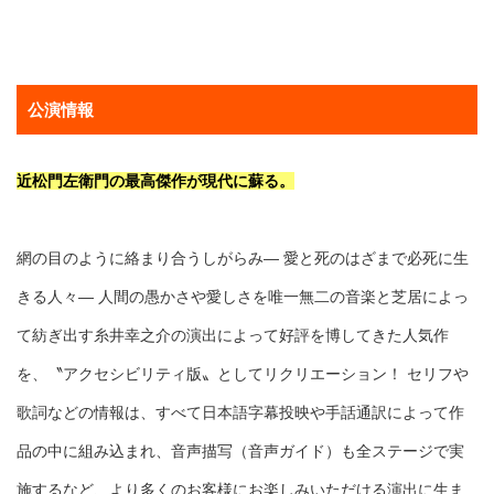
公演情報
近松門左衛門の最高傑作が現代に蘇る。
網の目のように絡まり合うしがらみ― 愛と死のはざまで必死に生
きる人々― 人間の愚かさや愛しさを唯一無二の音楽と芝居によっ
て紡ぎ出す糸井幸之介の演出によって好評を博してきた人気作
を、〝アクセシビリティ版〟としてリクリエーション！ セリフや
歌詞などの情報は、すべて日本語字幕投映や手話通訳によって作
品の中に組み込まれ、音声描写（音声ガイド）も全ステージで実
施するなど、より多くのお客様にお楽しみいただける演出に生ま