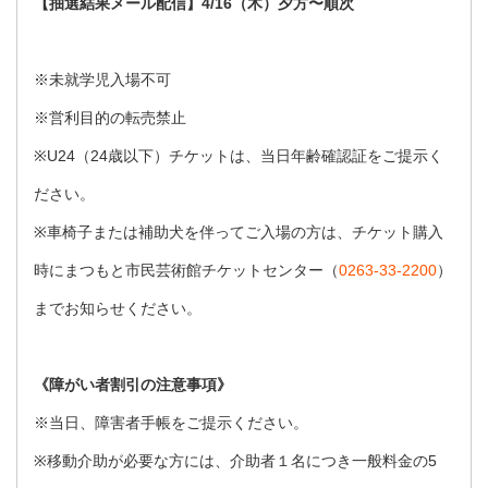
【抽選結果メール配信】4/16（木）夕方〜順次
※未就学児入場不可
※営利目的の転売禁止
※U24（24歳以下）チケットは、当日年齢確認証をご提示く
ださい。
※車椅子または補助犬を伴ってご入場の方は、チケット購入
時にまつもと市民芸術館チケットセンター（
0263-33-2200
）
までお知らせください。
《障がい者割引の注意事項》
※当日、障害者手帳をご提示ください。
※移動介助が必要な方には、介助者１名につき一般料金の5