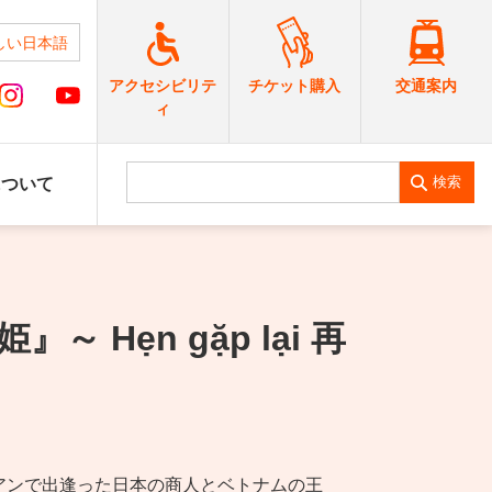
しい日本語
交通案内
アクセシビリテ
チケット購入
ィ
検索
について
Hẹn gặp lại 再
アンで出逢った日本の商人とベトナムの王