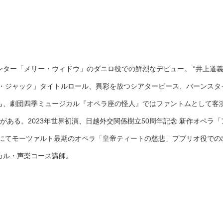
ター「メリー・ウィドウ」のダニロ役での鮮烈なデビュー。 “井上道義
ク・ジャック」タイトルロール、異彩を放つシアターピース、バーンスタ
も、劇団四季ミュージカル『オペラ座の怪人』ではファントムとして客
がある。2023年世界初演、日越外交関係樹立50周年記念 新作オペラ
祭にてモーツァルト最期のオペラ「皇帝ティートの慈悲」プブリオ役で
カル・声楽コース講師。