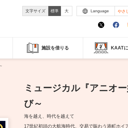
文字サイズ
標準
大
Language
やさ
施設を借りる
KAAT
～
ミュージカル『アニオー姫』～ 
び～
海を越え、時代を越えて
17世紀初頭の大航海時代、交易で賑わう港町ホイ