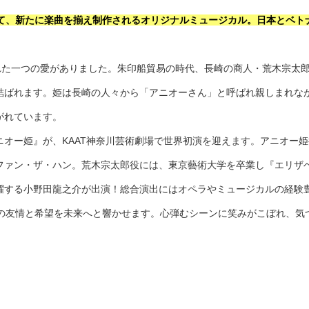
して、新たに楽曲を揃え制作されるオリジナルミュージカル。日本とベト
がれた一つの愛がありました。朱印船貿易の時代、長崎の商人・荒木宗太
結ばれます。姫は長崎の人々から「アニオーさん」と呼ばれ親しまれな
がれています。
オー姫』が、KAAT神奈川芸術劇場で世界初演を迎えます。アニオー
ファン・ザ・ハン。荒木宗太郎役には、東京藝術大学を卒業し『エリザ
躍する小野田龍之介が出演！総合演出にはオペラやミュージカルの経験
国の友情と希望を未来へと響かせます。心弾むシーンに笑みがこぼれ、気