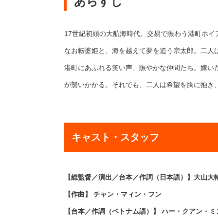
あらすじ
17世紀初頭の大航海時代。交易で賑わう港町ホ
なお転婆姫と、海を越えて夢を追う宗太郎。二人
港町にあふれる笑い声、賑やかな仲間たち。嫁い
が襲いかかる。それでも、二人は希望を胸に抱き
キャスト・スタッフ
【総監督／演出／台本／作詞（日本語）】大山大
【作曲】 チャン・マィン・フン
【台本／作詞（ベトナム語）】 ハー・クアン・ミ