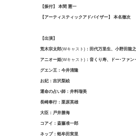
【振付】 本間 憲一
【アーティスティックアドバイザー】 本名徹次
【出演】
荒木宗太郎
(Wキャスト)
：田代万里生、小野田龍
アニオー姫
(Wキャスト)
：音くり寿、ドー･ファン･
グエン王：今井清隆
お妃：吉沢梨絵
運命の占い師：井料瑠美
長崎奉行：栗原英雄
大臣：戸井勝海
コアイ：斎藤准一郎
ネップ：蛭牟田実里