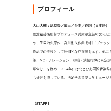
プロフィール
大山大輔：総監督／演出／台本／作詞（日本語）
佐渡裕芸術監督プロデュース兵庫県立芸術文化セン
や、手塚治虫原作・宮川彬良作曲 歌劇「ブラッ
作品での主役として圧倒的な存在感を示す。他に
筆、MC・ナレーション、歌唱・演技指導にも定評
幕含む）を務め、2024年には北とぴあ国際音楽
も好評を博している。洗足学園音楽大学ミュージ
【STAFF】