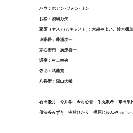
バウ：ホアン･フォン･リン
お松：淺場万矢
家須（ヤス）
(Wキャスト)
：大越やよい、鈴木楓
連隊長：藤浦功一
宗右衛門：廣瀬喜一
通事：村上幸央
弥助：武藤寛
八兵衛：森山大輔
石田優月 今井学 今村心音 牛丸颯希 篠田
傳法谷みずき 中村ひかり 楢原じゅんや
（※「なら