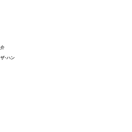
之介
ザ･ハン