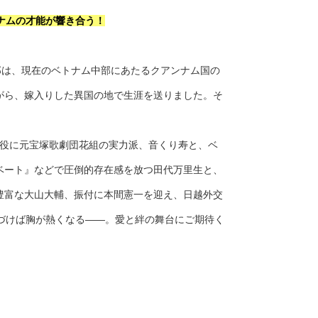
ナムの才能が響き合う！
郎は、現在のベトナム中部にあたるクアンナム国の
がら、嫁入りした異国の地で生涯を送りました。そ
姫役に元宝塚歌劇団花組の実力派、音くり寿と、ベ
ベート』などで圧倒的存在感を放つ田代万里生と、
豊富な大山大輔、振付に本間憲一を迎え、日越外交
づけば胸が熱くなる——。愛と絆の舞台にご期待く