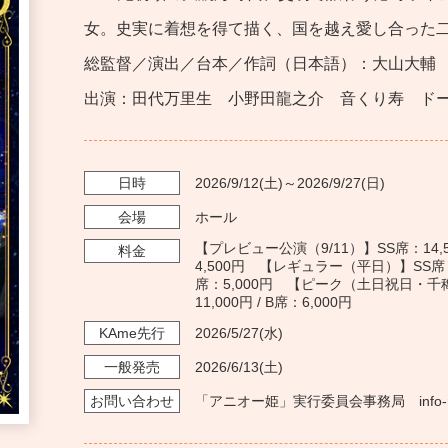
女。史実に着想を得て描く、国を越え愛し合った
総監督／演出／台本／作詞（日本語）：大山大輔
出演：田代万里生 小野田龍之介 音くり寿 ドー
日時
2026/9/12
(土)～
2026/9/27
(日)
会場
ホール
【プレビュー公演（9/11）】SS席：14,500円
料金
4,500円 【レギュラー（平日）】SS席：15,0
席：5,000円 【ピーク（土日祝日・千穐楽）】
11,000円 / B席：6,000円
KAme
先行
2026/5/27
(水)
一般発売
2026/6/13
(土)
お問い
合わせ
「アニオー姫」実行委員会事務局 info-musi