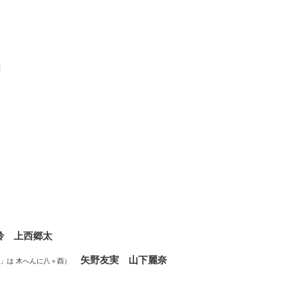
加
果鈴 上西郷太
矢野友実 山下麗奈
」は 木へんに八＋酉）