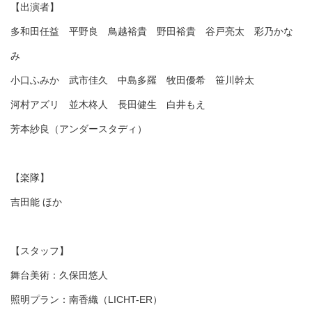
【出演者】
多和田任益 平野良 鳥越裕貴 野田裕貴 谷戸亮太 彩乃かな
み
小口ふみか 武市佳久 中島多羅 牧田優希 笹川幹太
河村アズリ 並木柊人 長田健生 白井もえ
芳本紗良（アンダースタディ）
【楽隊】
吉田能 ほか
【スタッフ】
舞台美術：久保田悠人
照明プラン：南香織（LICHT-ER）