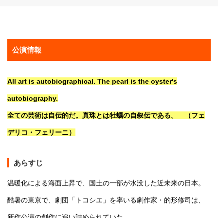
公演情報
All art is autobiographical. The pearl is the oyster's
autobiography.
全ての芸術は自伝的だ。真珠とは牡蠣の自叙伝である。 （フェ
デリコ・フェリーニ）
あらすじ
温暖化による海面上昇で、国土の一部が水没した近未来の日本。
酷暑の東京で、劇団「トコシエ」を率いる劇作家・的形修司は、
新作公演の創作に追い詰められていた。