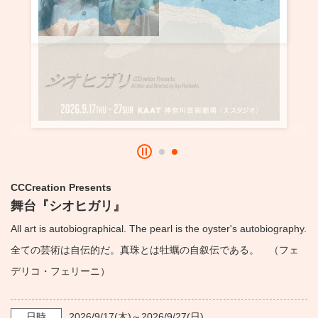
・ フロアマップ
KAATについて
・ レストラン/カフェ
・ 交通案内
・ ミッション
KAAT 神奈川芸術劇場
SNS
・ よくある質問
・ 芸術監督
・ 施設概要
・ フロアマップ
CCCreation Presents
・ レストラン/カフェ
舞台『シオヒガリ』
All art is autobiographical. The pearl is the oyster's autobiography.
全ての芸術は自伝的だ。真珠とは牡蠣の自叙伝である。 （フェ
デリコ・フェリーニ）
日時
2026/9/17
(木)～
2026/9/27
(日)