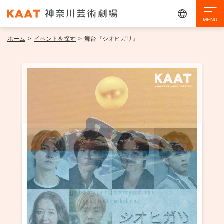
ホーム
>
イベントを探す
>
舞台『シオヒガリ』
検索
アクセシビリティ
チケット購入
交通案内
イベントを探す
・ イベント一覧
ご来場案内
・ イベントカレンダー
・ 館内サービス・アクセシビリティ
施設を借りる