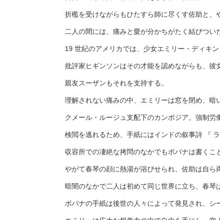
折檻を受けながらもひたすら師に尽くす佐助と、
二人の間には、痛みと愛が分かちがたく結びつい
19 世紀のアメリカでは、少女エミリー・ディキ
批評家ヒギンソンはその才能を認めながらも、彼
親友スーザンもそれを支持する。
理解されない痛みの中、エミリーは窓を閉め、暗
クメール・ルージュ支配下のカンボジア。強制労
検閲を逃れるため、手紙にはインドの叙事詩 『 ラ
収容所での凄絶な拷問のなかでもボパナは書くこ
やがて春琴の顔に熱湯が浴びせられ、佐助は自ら
暗闇のなかで二人は初めて同じ世界に立ち、春琴
ボパナの手紙は後世の人々によって発見され、シ