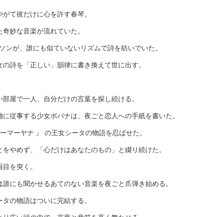
やがて彼だけに心を許す春琴。
た奇妙な音楽が流れていた。
ンソンが、誰にも似ていないリズムで詩を紡いでいた。
女の詩を「正しい」韻律に書き換えて世に出す。
い部屋で一人、自分だけの言葉を探し続ける。
働に従事する少女ボパナは、夜ごと恋人への手紙を書いた。
ーマーヤナ 』 の王女シータの物語を忍ばせた。
とをやめず、「心だけはあなたのもの」と綴り続けた。
両目を突く。
は誰にも聞かせるあてのない音楽を夜ごと爪弾き始める。
ータの物語はついに完結する。