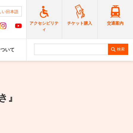
しい日本語
交通案内
アクセシビリテ
チケット購入
ィ
検索
について
き』