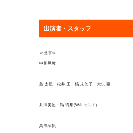
出演者・スタッフ
≪出演≫
中川晃教
島 太星・松井 工・橘 未佐子・大矢 臣
井澤美遥・鞆 琉那(Wキャスト)
真風涼帆