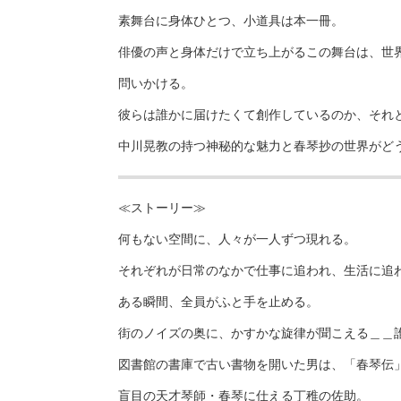
素舞台に身体ひとつ、小道具は本一冊。
俳優の声と身体だけで立ち上がるこの舞台は、世
問いかける。
彼らは誰かに届けたくて創作しているのか、それ
中川晃教の持つ神秘的な魅力と春琴抄の世界がど
≪ストーリー≫
何もない空間に、人々が一人ずつ現れる。
それぞれが日常のなかで仕事に追われ、生活に追
ある瞬間、全員がふと手を止める。
街のノイズの奥に、かすかな旋律が聞こえる＿＿
図書館の書庫で古い書物を開いた男は、「春琴伝
盲目の天才琴師・春琴に仕える丁稚の佐助。