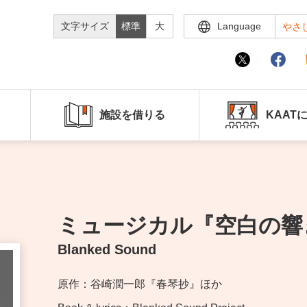
文字サイズ
標準
大
Language
やさ
施設を借りる
KAAT
ミュージカル『空白の響
Blanked Sound
原作：谷崎潤一郎『春琴抄』ほか