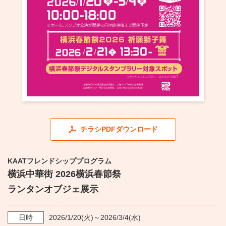
・ フロアマップ
KAATについて
・ レストラン/カフェ
・ 交通案内
・ ミッション
KAAT 神奈川芸術劇場
SNS
・ よくある質問
・ 芸術監督
・ 施設概要
・ フロアマップ
チラシPDFダウンロード
・ レストラン/カフェ
KAATフレンドシッププログラム
横浜中華街 2026横浜春節祭
ランタンオブジェ展示
日時
2026/1/20
(火)～
2026/3/4
(水)