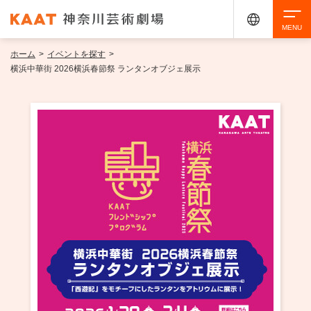
ホーム
>
イベントを探す
>
検索
横浜中華街 2026横浜春節祭 ランタンオブジェ展示
アクセシビリティ
チケット購入
交通案内
イベントを探す
・ イベント一覧
ご来場案内
・ イベントカレンダー
・ 館内サービス・アクセシビリティ
施設を借りる