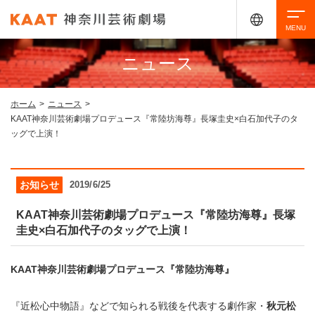
ニュース
検索
ホーム
>
ニュース
>
KAAT神奈川芸術劇場プロデュース『常陸坊海尊』長塚圭史×白石加代子のタ
アクセシビリティ
チケット購入
交通案内
ッグで上演！
イベントを探す
お知らせ
2019/6/25
KAAT神奈川芸術劇場プロデュース『常陸坊海尊』長塚
圭史×白石加代子のタッグで上演！
・ イベント一覧
ご来場案内
・ イベントカレンダー
KAAT神奈川芸術劇場プロデュース『常陸坊海尊』
・ 館内サービス・アクセシビリティ
施設を借りる
『近松心中物語』などで知られる戦後を代表する劇作家・
秋元松