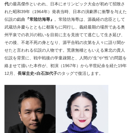
・ フロアマップ
代
の最高傑作といわれ、日本にオリンピック大会が初めて招致さ
KAATについて
れた昭和39年（1964年）発表当時、日本の演劇界に衝撃を与えた
・ レストラン/カフェ
伝説の戯曲
『常陸坊海尊』
。常陸坊海尊は、源義経の忠臣として
武蔵坊弁慶らとともに都落ちに同行し、義経最期の場所である奥
・ 交通案内
・ ミッション
KAAT 神奈川芸術劇場
州平泉での衣川の戦いを目前に主を見捨てて逃亡して生き延び、
SNS
・ よくある質問
その後、不老不死の身となり、源平合戦の次第を人々に語り聞か
・ 芸術監督
せたと言われる伝説の人物です。荒唐無稽ともいえる東北の貴人
伝説を背景に、戦中戦後の学童疎開と、人間の“生”や“性”の問題を
・ 施設概要
絡ませて描いた本作が、初演（1967年）から半世紀余を経た19年
・ フロアマップ
12月、
長塚圭史
×
白石加代子
のタッグで復活します。
・ レストラン/カフェ