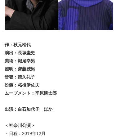
作：秋元松代
演出：長塚圭史
美術：堀尾幸男
照明：齋藤茂男
音響：徳久礼子
扮装：柘植伊佐夫
ムーブメント：平原慎太郎
出演：白石加代子 ほか
＜神奈川公演＞
・日程：2019年12月