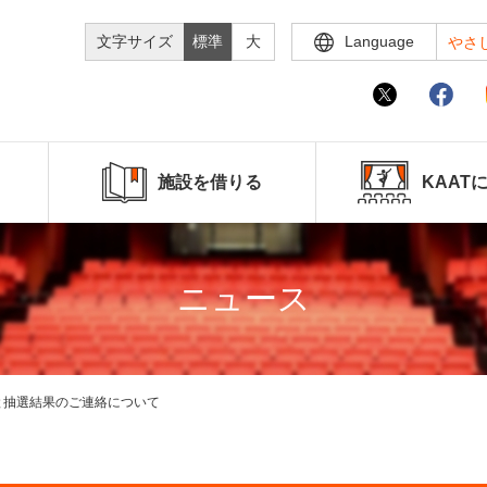
文字サイズ
標準
大
Language
やさ
施設を借りる
KAAT
ニュース
締切と抽選結果のご連絡について