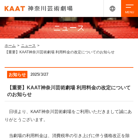
ニュース
検索
ホーム
>
ニュース
>
【重要】KAAT神奈川芸術劇場 利用料金の改定についてのお知らせ
アクセシビリティ
チケット購入
交通案内
お知らせ
2025/3/27
イベントを探す
【重要】KAAT神奈川芸術劇場 利用料金の改定について
のお知らせ
・ イベント一覧
ご来場案内
日頃より、KAAT神奈川芸術劇場をご利用いただきまして誠にあ
・ イベントカレンダー
りがとうございます。
・ 館内サービス・アクセシビリティ
施設を借りる
当劇場の利用料金は、消費税率の引き上げに伴う価格改正を除