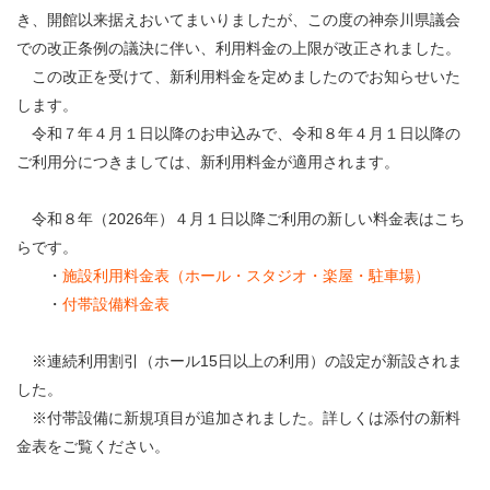
・ フロアマップ
き、開館以来据えおいてまいりましたが、この度の神奈川県議会
KAATについて
での改正条例の議決に伴い、利用料金の上限が改正されました。
・ レストラン/カフェ
この改正を受けて、新利用料金を定めましたのでお知らせいた
・ 交通案内
します。
・ ミッション
KAAT 神奈川芸術劇場
令和７年４月１日以降のお申込みで、令和８年４月１日以降の
SNS
・ よくある質問
ご利用分につきましては、新利用料金が適用されます。
・ 芸術監督
・ 施設概要
令和８年（2026年）４月１日以降ご利用の新しい料金表はこち
らです。
・ フロアマップ
・
施設利用料金表（ホール・スタジオ・楽屋・駐車場）
・
付帯設備料金表
・ レストラン/カフェ
※連続利用割引（ホール15日以上の利用）の設定が新設されま
した。
※付帯設備に新規項目が追加されました。詳しくは添付の新料
金表をご覧ください。