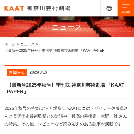
ニュース
検索
ホーム
>
ニュース
>
【最新号2025年秋号】季刊誌 神奈川芸術劇場 「KAAT PAPER」
アクセシビリティ
チケット購入
交通案内
お知らせ
2025/9/15
イベントを探す
【最新号2025年秋号】季刊誌 神奈川芸術劇場 「KAAT
PAPER」
・ イベント一覧
ご来場案内
2025年秋号の特集は”人と場所”。KAATロゴのデザイナー佐藤卓さ
・ イベントカレンダー
んと長塚圭史芸術監督との対談や「孤高の芸術家」大野一雄 さん
・ 館内サービス・アクセシビリティ
施設を借りる
の特集。その他、レビューなど読み応えのある記事が満載です。