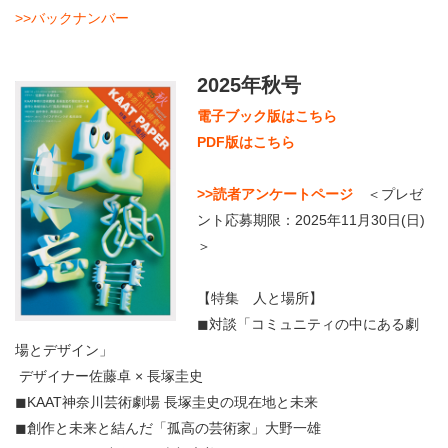
・ フロアマップ
>>バックナンバー
KAATについて
・ レストラン/カフェ
2025年秋号
・ 交通案内
・ ミッション
KAAT 神奈川芸術劇場
電子ブック版はこちら
SNS
・ よくある質問
PDF版はこちら
・ 芸術監督
>>読者アンケートページ
＜プレゼ
・ 施設概要
ント応募期限：2025年11月30日(日)
・ フロアマップ
＞
・ レストラン/カフェ
【特集 人と場所】
◼︎対談「コミュニティの中にある劇
場とデザイン」
デザイナー佐藤卓 × 長塚圭史
◼︎KAAT神奈川芸術劇場 長塚圭史の現在地と未来
◼︎創作と未来と結んだ「孤高の芸術家」大野一雄