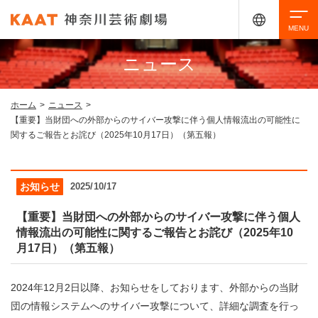
ニュース
検索
ホーム
>
ニュース
>
【重要】当財団への外部からのサイバー攻撃に伴う個人情報流出の可能性に
アクセシビリティ
チケット購入
交通案内
関するご報告とお詫び（2025年10月17日）（第五報）
イベントを探す
お知らせ
2025/10/17
【重要】当財団への外部からのサイバー攻撃に伴う個人
情報流出の可能性に関するご報告とお詫び（2025年10
・ イベント一覧
ご来場案内
月17日）（第五報）
・ イベントカレンダー
2024年12月2日以降、お知らせをしております、外部からの当財
・ 館内サービス・アクセシビリティ
施設を借りる
団の情報システムへのサイバー攻撃について、詳細な調査を行っ