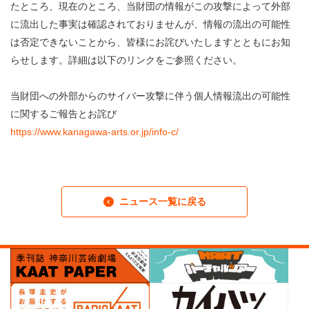
・ フロアマップ
たところ、現在のところ、当財団の情報がこの攻撃によって外部
KAATについて
に流出した事実は確認されておりませんが、情報の流出の可能性
・ レストラン/カフェ
は否定できないことから、皆様にお詫びいたしますとともにお知
らせします。詳細は以下のリンクをご参照ください。
・ 交通案内
・ ミッション
KAAT 神奈川芸術劇場
SNS
・ よくある質問
当財団への外部からのサイバー攻撃に伴う個人情報流出の可能性
・ 芸術監督
に関するご報告とお詫び
https://www.kanagawa-arts.or.jp/info-c/
・ 施設概要
・ フロアマップ
・ レストラン/カフェ
ニュース一覧に戻る