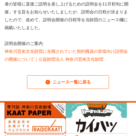
・ フロアマップ
者の皆様に直接ご説明を差し上げるための説明会を11月初旬に開
KAATについて
催」する旨をお知らせいたしましたが、説明会の日程が決まりま
・ レストラン/カフェ
したので、改めて、説明会開催の日程等を当財団のニュース欄に
掲載いたしました。
・ 交通案内
・ ミッション
KAAT 神奈川芸術劇場
SNS
・ よくある質問
説明会開催のご案内
・ 芸術監督
神奈川芸術文化財団に在職されていた契約職員の皆様向け説明会
の開催について｜公益財団法人 神奈川芸術文化財団
・ 施設概要
・ フロアマップ
ニュース一覧に戻る
・ レストラン/カフェ