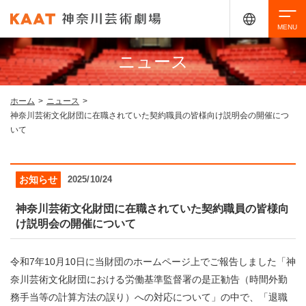
ニュース
検索
ホーム
>
ニュース
>
神奈川芸術文化財団に在職されていた契約職員の皆様向け説明会の開催につ
アクセシビリティ
チケット購入
交通案内
いて
イベントを探す
お知らせ
2025/10/24
神奈川芸術文化財団に在職されていた契約職員の皆様向
け説明会の開催について
・ イベント一覧
ご来場案内
・ イベントカレンダー
令和7年10月10日に当財団のホームページ上でご報告しました「神
・ 館内サービス・アクセシビリティ
施設を借りる
奈川芸術文化財団における労働基準監督署の是正勧告（時間外勤
務手当等の計算方法の誤り）への対応について」の中で、「退職