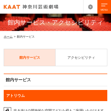
館内サービス・アクセシビリティ
検索
ホーム
>
館内サービス
アクセシビリティ
チケット購入
交通案内
館内サービス
アクセシビリティ
イベントを探す
館内サービス
・ イベント一覧
ご来場案内
・ イベントカレンダー
アトリウム
・ 館内サービス・アクセシビリティ
吹き抜けの開放的な空間でどなた様もご利用いただけます。