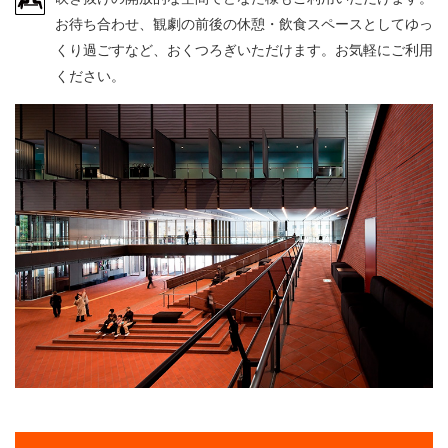
・ フロアマップ
お待ち合わせ、観劇の前後の休憩・飲食スペースとしてゆっ
・ レストラン/カフェ
くり過ごすなど、おくつろぎいただけます。お気軽にご利用
ください。
・ 交通案内
・ よくある質問
施設を借りる
KAATについて
・ ミッション
KAAT 神奈川芸術劇場
SNS
・ 芸術監督
・ 施設概要