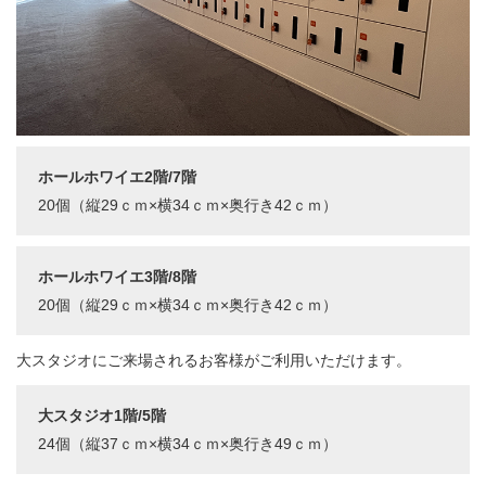
ホールホワイエ2階/7階
20個（縦29ｃｍ×横34ｃｍ×奥行き42ｃｍ）
ホールホワイエ3階/8階
20個（縦29ｃｍ×横34ｃｍ×奥行き42ｃｍ）
大スタジオにご来場されるお客様がご利用いただけます。
大スタジオ1階/5階
24個（縦37ｃｍ×横34ｃｍ×奥行き49ｃｍ）