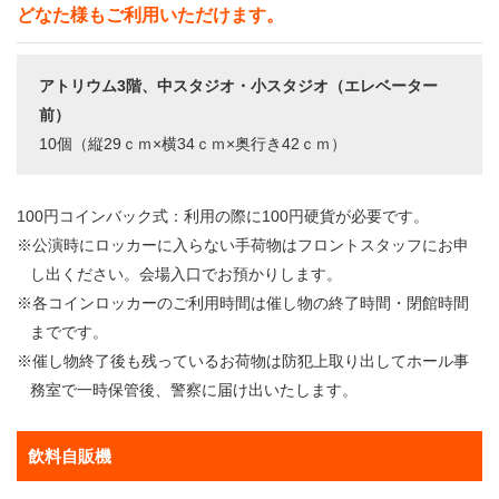
どなた様もご利用いただけます。
アトリウム3階、中スタジオ・小スタジオ（エレベーター
前）
10個（縦29ｃｍ×横34ｃｍ×奥行き42ｃｍ）
100円コインバック式：利用の際に100円硬貨が必要です。
※公演時にロッカーに入らない手荷物はフロントスタッフにお申
し出ください。会場入口でお預かりします。
※各コインロッカーのご利用時間は催し物の終了時間・閉館時間
までです。
※催し物終了後も残っているお荷物は防犯上取り出してホール事
務室で一時保管後、警察に届け出いたします。
飲料自販機