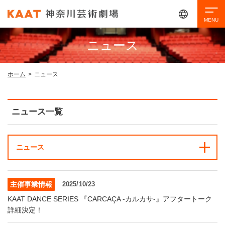
ニュース
検索
ホーム
>
ニュース
アクセシビリティ
チケット購入
交通案内
ニュース一覧
イベントを探す
ニュース
・ イベント一覧
ご来場案内
主催事業情報
2025/10/23
・ イベントカレンダー
KAAT DANCE SERIES 『CARCAÇA -カルカサ-』アフタートーク
・ 館内サービス・アクセシビリティ
施設を借りる
詳細決定！