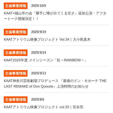
・ フロアマップ
主催事業情報
2025/10/9
KAATについて
・ レストラン/カフェ
KAAT×城山羊の会『勝手に唾が出てくる甘さ』追加公演・アフタ
ートーク開催決定！！
・ 交通案内
・ ミッション
KAAT 神奈川芸術劇場
主催事業情報
2025/9/19
SNS
・ よくある質問
・ 芸術監督
KAATアトリウム映像プロジェクト Vol.34｜大小島真木
・ 施設概要
主催事業情報
2025/9/14
KAAT2025年度 メインシーズン「虹～RAINBOW～」
・ フロアマップ
・ レストラン/カフェ
主催事業情報
2025/9/13
KAAT神奈川芸術劇場プロデュース 『最後のドン・キホーテ THE
LAST REMAKE of Don Quixote』上演時間のお知らせ
主催事業情報
2025/8/6
KAATアトリウム映像プロジェクト vol.33｜宮永亮