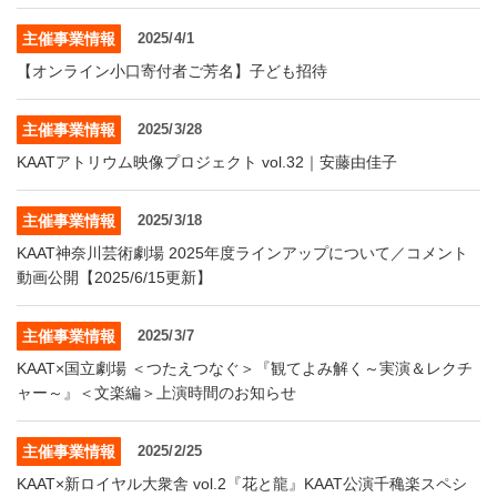
主催事業情報
2025/4/1
【オンライン小口寄付者ご芳名】子ども招待
主催事業情報
2025/3/28
KAATアトリウム映像プロジェクト vol.32｜安藤由佳子
主催事業情報
2025/3/18
KAAT神奈川芸術劇場 2025年度ラインアップについて／コメント
動画公開【2025/6/15更新】
主催事業情報
2025/3/7
KAAT×国立劇場 ＜つたえつなぐ＞『観てよみ解く～実演＆レクチ
ャー～』＜文楽編＞上演時間のお知らせ
主催事業情報
2025/2/25
KAAT×新ロイヤル大衆舎 vol.2『花と龍』KAAT公演千穐楽スペシ