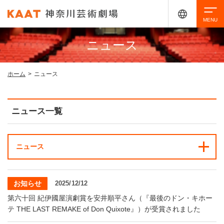
ニュース
検索
ホーム
>
ニュース
アクセシビリティ
チケット購入
交通案内
ニュース一覧
イベントを探す
ニュース
・ イベント一覧
ご来場案内
お知らせ
2025/12/12
・ イベントカレンダー
第六十回 紀伊國屋演劇賞を安井順平さん（『最後のドン・キホー
・ 館内サービス・アクセシビリティ
施設を借りる
テ THE LAST REMAKE of Don Quixote』）が受賞されました