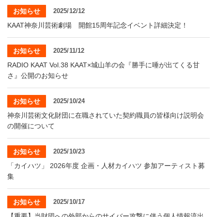
・ フロアマップ
お知らせ
2025/12/12
KAATについて
・ レストラン/カフェ
KAAT神奈川芸術劇場 開館15周年記念イベント詳細決定！
・ 交通案内
お知らせ
2025/11/12
・ ミッション
KAAT 神奈川芸術劇場
SNS
RADIO KAAT Vol.38 KAAT×城山羊の会『勝手に唾が出てくる甘
・ よくある質問
・ 芸術監督
さ』公開のお知らせ
・ 施設概要
お知らせ
2025/10/24
神奈川芸術文化財団に在職されていた契約職員の皆様向け説明会
・ フロアマップ
の開催について
・ レストラン/カフェ
お知らせ
2025/10/23
「カイハツ」 2026年度 企画・人材カイハツ 参加アーティスト募
集
お知らせ
2025/10/17
【重要】当財団への外部からのサイバー攻撃に伴う個人情報流出